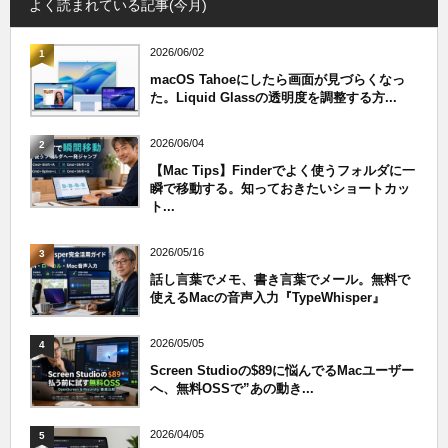
よく読まれている記事(今月)
2026/06/02
1
macOS Tahoeにしたら画面が見づらくなっ
た。Liquid Glassの透明度を調整する方...
2026/06/04
2
【Mac Tips】Finderでよく使うフォルダに一
瞬で移動する。知っておきたいショートカッ
ト...
2026/05/16
3
話し言葉でメモ、書き言葉でメール。無料で
使えるMacの音声入力『TypeWhisper』
2026/05/05
4
Screen Studioの$89に悩んでるMacユーザー
へ、無料OSSで”あの動き...
2026/04/05
5