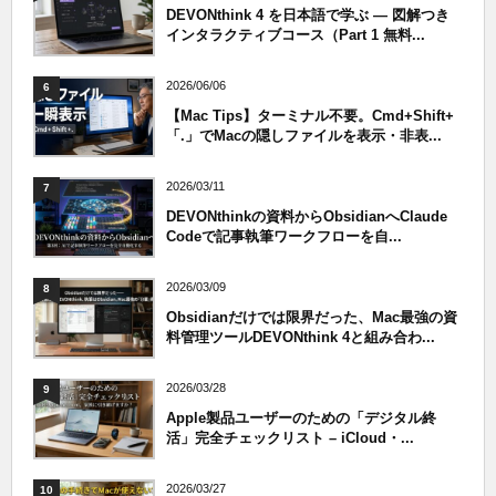
DEVONthink 4 を日本語で学ぶ — 図解つき
インタラクティブコース（Part 1 無料...
2026/06/06
6
【Mac Tips】ターミナル不要。Cmd+Shift+
「.」でMacの隠しファイルを表示・非表...
2026/03/11
7
DEVONthinkの資料からObsidianへClaude
Codeで記事執筆ワークフローを自...
2026/03/09
8
Obsidianだけでは限界だった、Mac最強の資
料管理ツールDEVONthink 4と組み合わ...
2026/03/28
9
Apple製品ユーザーのための「デジタル終
活」完全チェックリスト – iCloud・...
2026/03/27
10