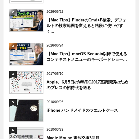
2026/06/22
2
【Mac Tips】FinderのCmd+F検索、デフォ
ルトの検索範囲を変えると格段に使いやす
く...
2026/06/24
3
【Mac Tips】macOS Sequoia以降で使える
コンテキストメニューのキーボードショー...
2017/05/10
4
Apple、6月5日のWWDC2017基調講演のため
のプレスの招待状を送る
2010/09/26
5
iPhone ハンドメイドのフエルトケース
2010/03/29
6
Magic Mouse 電池交換3回目