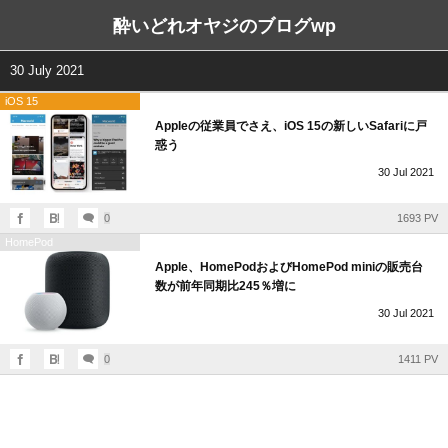
酔いどれオヤジのブログwp
30 July 2021
iOS 15
Appleの従業員でさえ、iOS 15の新しいSafariに戸
惑う
30
Jul
2021
0
1693 PV
HomePod
Apple、HomePodおよびHomePod miniの販売台
数が前年同期比245％増に
30
Jul
2021
0
1411 PV