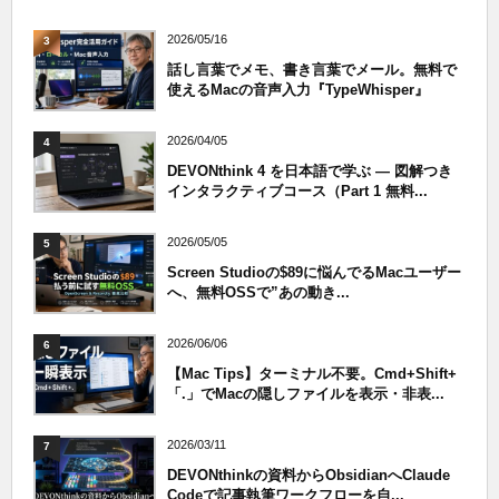
2026/05/16
3
話し言葉でメモ、書き言葉でメール。無料で
使えるMacの音声入力『TypeWhisper』
2026/04/05
4
DEVONthink 4 を日本語で学ぶ — 図解つき
インタラクティブコース（Part 1 無料...
2026/05/05
5
Screen Studioの$89に悩んでるMacユーザー
へ、無料OSSで”あの動き...
2026/06/06
6
【Mac Tips】ターミナル不要。Cmd+Shift+
「.」でMacの隠しファイルを表示・非表...
2026/03/11
7
DEVONthinkの資料からObsidianへClaude
Codeで記事執筆ワークフローを自...