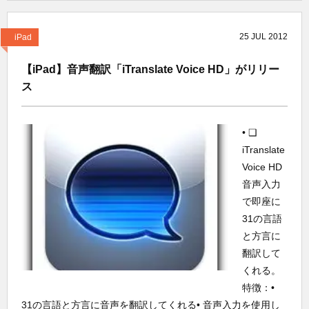
25
JUL
2012
iPad
【iPad】音声翻訳「iTranslate Voice HD」がリリー
ス
• ❑
iTranslate
Voice HD
音声入力
で即座に
31の言語
と方言に
翻訳して
くれる。
特徴：•
31の言語と方言に音声を翻訳してくれる• 音声入力を使用し