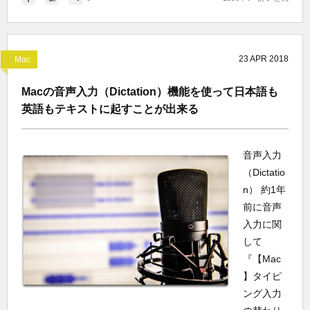
23
APR
2018
Mac
Macの音声入力（Dictation）機能を使って日本語も
英語もテキストに起すことが出来る
音声入力
（Dictatio
n） 約1年
前に音声
入力に関
して
『【Mac
】タイピ
ング入力