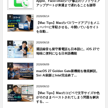
Apple、FaceTimeのバグ修正のソフトウェア
アップデートが来週まで遅れることを謝罪
2026/06/14
5
【Mac Tips】Macのパスワードアプリをメニ
ューバーに常駐させる。今開いているサイト
を自動...
2026/06/18
6
通話録音も留守番電話も日本語に。iOS 27で
地味に便利になる日本語機能
2026/06/09
7
macOS 27 Golden Gate新機能を徹底解説。
Siri AI刷新とIntel完全終了...
2026/06/10
8
【Mac Tips】Macのコピペで文字サイズや色
がそのままペーストされてしまう問題を解決
する。...