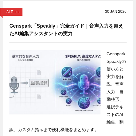
30
JAN
2026
AI Tools
Genspark「Speakly」完全ガイド｜音声入力を超え
たAI編集アシスタントの実力
Genspark
Speaklyの
使い方と
実力を解
説。音声
入力、自
動整形、
選択テキ
ストのAI
編集、翻
訳、カスタム指示まで便利機能をまとめます。