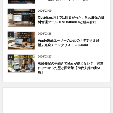
2026/03/09
8
Obsidianだけでは限界だった、Mac最強の資
料管理ツールDEVONthink 4と組み合わ...
2026/03/28
9
Apple製品ユーザーのための「デジタル終
活」完全チェックリスト – iCloud・...
2026/03/27
10
相続登記の手続きでMacが使えない？！実際
にぶつかった壁と回避策【70代夫婦の実体
験】