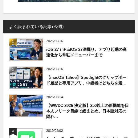
よく読まれている記事(今週)
2026/06/16
1
iOS 27 / iPadOS 27深掘り。アプリ起動の高
速化から常駐メニューバーまで
2026/06/16
2
【macOS Tahoe】Spotlightのクリップボー
ド履歴と専用アプリ、中級者はどちらを選...
2026/06/14
3
【WWDC 2026 決定版】250以上の新機能を日
本人フリーク目線で総まとめ。日本語対応の
隠れ...
2019/02/02
4