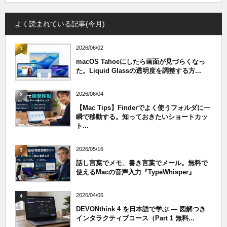
よく読まれている記事(今月)
2026/06/02
1
macOS Tahoeにしたら画面が見づらくなっ
た。Liquid Glassの透明度を調整する方...
2026/06/04
2
【Mac Tips】Finderでよく使うフォルダに一
瞬で移動する。知っておきたいショートカッ
ト...
2026/05/16
3
話し言葉でメモ、書き言葉でメール。無料で
使えるMacの音声入力『TypeWhisper』
2026/04/05
4
DEVONthink 4 を日本語で学ぶ — 図解つき
インタラクティブコース（Part 1 無料...