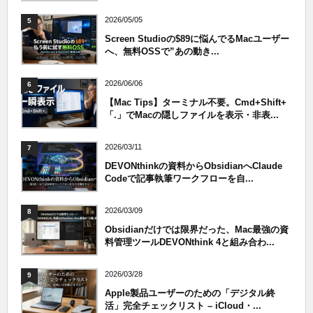
2026/05/05
5
Screen Studioの$89に悩んでるMacユーザー
へ、無料OSSで”あの動き...
2026/06/06
6
【Mac Tips】ターミナル不要。Cmd+Shift+
「.」でMacの隠しファイルを表示・非表...
2026/03/11
7
DEVONthinkの資料からObsidianへClaude
Codeで記事執筆ワークフローを自...
2026/03/09
8
Obsidianだけでは限界だった、Mac最強の資
料管理ツールDEVONthink 4と組み合わ...
2026/03/28
9
Apple製品ユーザーのための「デジタル終
活」完全チェックリスト – iCloud・...