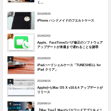
く...
2010/09/26
2
iPhone ハンドメイドのフエルトケース
2019/02/02
3
Apple、FaceTimeのバグ修正のソフトウェア
アップデートが来週まで遅れることを謝罪
2010/05/03
4
iPadハードシェルケース「TUNESHELL for
iPad クリア」
2010/06/16
5
AppleからMac OS X v10.6.4 アップデートが
リリース
2026/06/14
6
【Mac Tips】Macのパスワードアプリをメニ