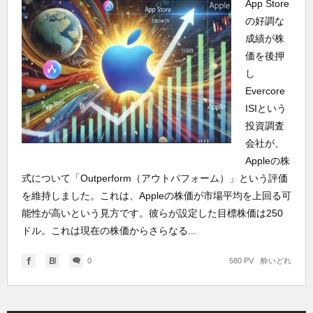
App Store
の好調な
成績が株
価を後押
し
Evercore
ISIという
投資調査
会社が、
Appleの株
式について「Outperform（アウトパフォーム）」という評価
を維持しました。これは、Appleの株価が市場平均を上回る可
能性が高いという見方です。彼らが設定した目標株価は250
ドル。これは現在の株価からさらなる...
0
580 PV
酔いどれ