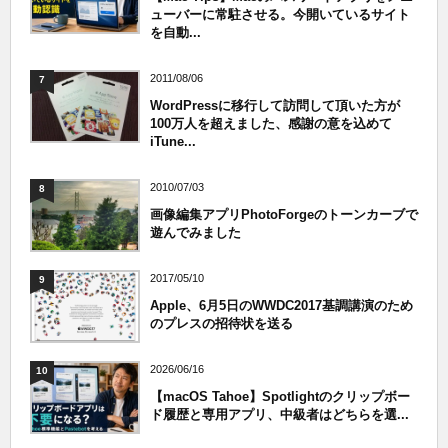
ューバーに常駐させる。今開いているサイト
を自動...
2011/08/06
7
WordPressに移行して訪問して頂いた方が
100万人を超えました、感謝の意を込めて
iTune...
2010/07/03
8
画像編集アプリPhotoForgeのトーンカーブで
遊んでみました
2017/05/10
9
Apple、6月5日のWWDC2017基調講演のため
のプレスの招待状を送る
2026/06/16
10
【macOS Tahoe】Spotlightのクリップボー
ド履歴と専用アプリ、中級者はどちらを選...