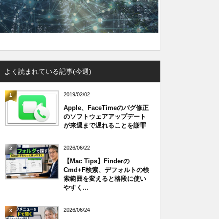
よく読まれている記事(今週)
2019/02/02
1
Apple、FaceTimeのバグ修正
のソフトウェアアップデート
が来週まで遅れることを謝罪
2026/06/22
2
【Mac Tips】Finderの
Cmd+F検索、デフォルトの検
索範囲を変えると格段に使い
やすく...
2026/06/24
3