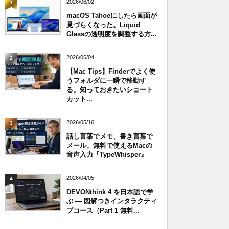
2026/06/02
1
macOS Tahoeにしたら画面が
見づらくなった。Liquid
Glassの透明度を調整する方...
2026/06/04
2
【Mac Tips】Finderでよく使
うフォルダに一瞬で移動す
る。知っておきたいショート
カット...
2026/05/16
3
話し言葉でメモ、書き言葉で
メール。無料で使えるMacの
音声入力『TypeWhisper』
2026/04/05
4
DEVONthink 4 を日本語で学
ぶ — 図解つきインタラクティ
ブコース（Part 1 無料...