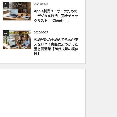
2026/03/28
9
Apple製品ユーザーのための
「デジタル終活」完全チェッ
クリスト – iCloud・...
2026/03/27
10
相続登記の手続きでMacが使
えない？！実際にぶつかった
壁と回避策【70代夫婦の実体
験】