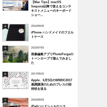
【Mac Tips】macOS
Sequoia以降で使えるコンテ
キストメニューのキーボード
ショー...
2010/09/26
4
iPhone ハンドメイドのフエル
トケース
2010/07/03
5
画像編集アプリPhotoForgeの
トーンカーブで遊んでみまし
た
2017/05/10
6
Apple、6月5日のWWDC2017
基調講演のためのプレスの招
待状を送る
2010/05/03
7
iPadハードシェルケース