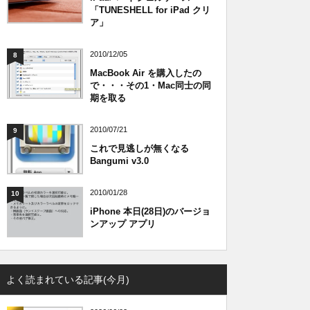
「TUNESHELL for iPad クリ
ア」
2010/12/05
8
MacBook Air を購入したの
で・・・その1・Mac同士の同
期を取る
2010/07/21
9
これで見逃しが無くなる
Bangumi v3.0
2010/01/28
10
iPhone 本日(28日)のバージョ
ンアップ アプリ
よく読まれている記事(今月)