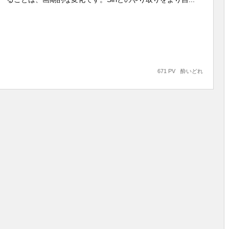
671 PV
酔いどれ