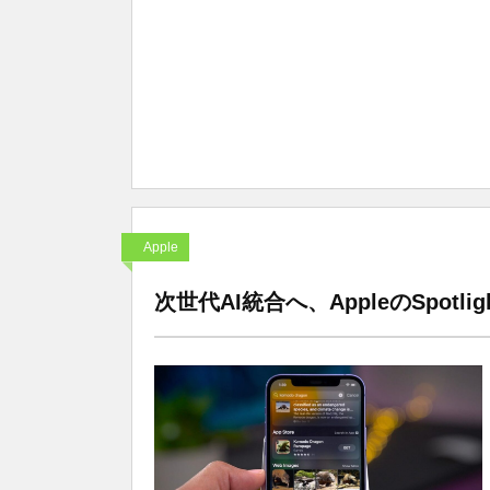
Apple
次世代AI統合へ、AppleのSpotl