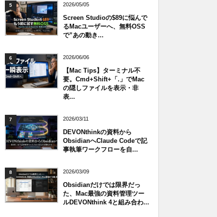
2026/05/05
5
Screen Studioの$89に悩んで
るMacユーザーへ、無料OSS
で”あの動き...
2026/06/06
6
【Mac Tips】ターミナル不
要。Cmd+Shift+「.」でMac
の隠しファイルを表示・非
表...
2026/03/11
7
DEVONthinkの資料から
ObsidianへClaude Codeで記
事執筆ワークフローを自...
2026/03/09
8
Obsidianだけでは限界だっ
た、Mac最強の資料管理ツー
ルDEVONthink 4と組み合わ...