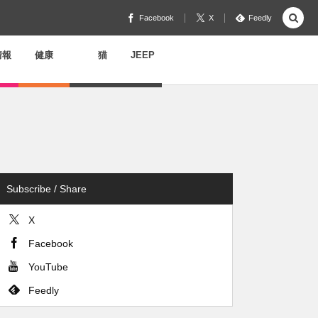
Facebook
X
Feedly
情報
健康
猫
JEEP
Subscribe / Share
X
Facebook
YouTube
Feedly