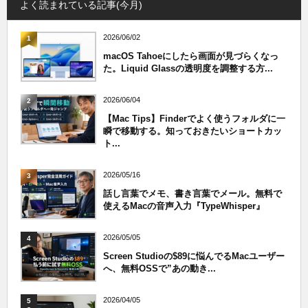
よく読まれている記事(今月)
2026/06/02
1
macOS Tahoeにしたら画面が見づらくなっ
た。Liquid Glassの透明度を調整する方...
2026/06/04
2
【Mac Tips】Finderでよく使うフォルダに一
瞬で移動する。知っておきたいショートカッ
ト...
2026/05/16
3
話し言葉でメモ、書き言葉でメール。無料で
使えるMacの音声入力『TypeWhisper』
2026/05/05
4
Screen Studioの$89に悩んでるMacユーザー
へ、無料OSSで”あの動き...
2026/04/05
5