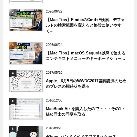
2026/06/22
2
【Mac Tips】FinderのCmd+F検索、デフォ
ルトの検索範囲を変えると格段に使いやす
く...
2026/06/24
3
【Mac Tips】macOS Sequoia以降で使える
コンテキストメニューのキーボードショー...
2017/05/10
4
Apple、6月5日のWWDC2017基調講演のため
のプレスの招待状を送る
2010/12/05
5
MacBook Air を購入したので・・・その1・
Mac同士の同期を取る
2010/09/26
6
iPhone ハンドメイドのフエルトケース