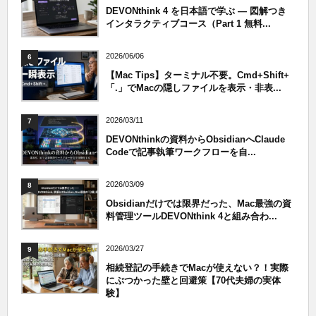
DEVONthink 4 を日本語で学ぶ — 図解つき
インタラクティブコース（Part 1 無料...
2026/06/06
6
【Mac Tips】ターミナル不要。Cmd+Shift+
「.」でMacの隠しファイルを表示・非表...
2026/03/11
7
DEVONthinkの資料からObsidianへClaude
Codeで記事執筆ワークフローを自...
2026/03/09
8
Obsidianだけでは限界だった、Mac最強の資
料管理ツールDEVONthink 4と組み合わ...
2026/03/27
9
相続登記の手続きでMacが使えない？！実際
にぶつかった壁と回避策【70代夫婦の実体
験】