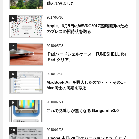
遊んでみました
2017/05/10
6
Apple、6月5日のWWDC2017基調講演のため
のプレスの招待状を送る
2010/05/03
7
iPadハードシェルケース「TUNESHELL for
iPad クリア」
2010/12/05
8
MacBook Air を購入したので・・・その1・
Mac同士の同期を取る
2010/07/21
9
これで見逃しが無くなる Bangumi v3.0
2010/01/28
10
iPhone 本日(28日)のバージョンアップ アプ