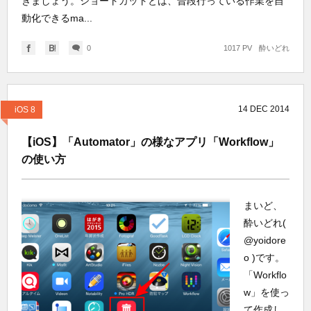
きましょう。ショートカットとは、普段行っている作業を自
動化できるma...
0
1017 PV
酔いどれ
14
DEC
2014
iOS 8
【iOS】「Automator」の様なアプリ「Workflow」
の使い方
まいど、
酔いどれ(
@yoidore
o )です。
「Workflo
w」を使っ
て作成し