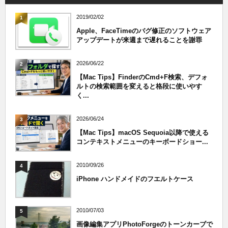
2019/02/02
1
Apple、FaceTimeのバグ修正のソフトウェア
アップデートが来週まで遅れることを謝罪
2026/06/22
2
【Mac Tips】FinderのCmd+F検索、デフォ
ルトの検索範囲を変えると格段に使いやす
く...
2026/06/24
3
【Mac Tips】macOS Sequoia以降で使える
コンテキストメニューのキーボードショー...
2010/09/26
4
iPhone ハンドメイドのフエルトケース
2010/07/03
5
画像編集アプリPhotoForgeのトーンカーブで