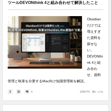
ツールDEVONthink 4と組み合わせて解決したこと
Obsidian
だけでは
増えすぎ
た資料を
探せな
い。
DEVONthi
nk 4と組
み合わ
せ、資料
管理と執筆を分業するMac向け知識管理術を解説。
0
2058 PV
酔いどれ