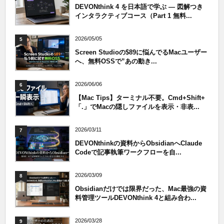
DEVONthink 4 を日本語で学ぶ — 図解つき
インタラクティブコース（Part 1 無料...
2026/05/05
5
Screen Studioの$89に悩んでるMacユーザー
へ、無料OSSで”あの動き...
2026/06/06
6
【Mac Tips】ターミナル不要。Cmd+Shift+
「.」でMacの隠しファイルを表示・非表...
2026/03/11
7
DEVONthinkの資料からObsidianへClaude
Codeで記事執筆ワークフローを自...
2026/03/09
8
Obsidianだけでは限界だった、Mac最強の資
料管理ツールDEVONthink 4と組み合わ...
2026/03/28
9