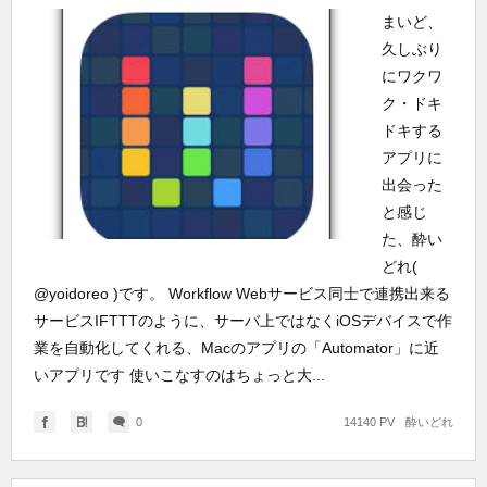
まいど、
久しぶり
にワクワ
ク・ドキ
ドキする
アプリに
出会った
と感じ
た、酔い
どれ(
@yoidoreo )です。 Workflow Webサービス同士で連携出来る
サービスIFTTTのように、サーバ上ではなくiOSデバイスで作
業を自動化してくれる、Macのアプリの「Automator」に近
いアプリです 使いこなすのはちょっと大...
0
14140 PV
酔いどれ