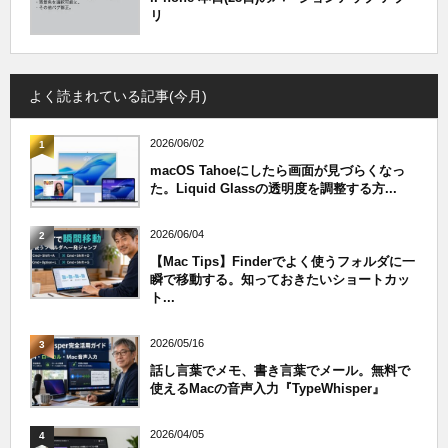
リ
よく読まれている記事(今月)
2026/06/02
1
macOS Tahoeにしたら画面が見づらくなっ
た。Liquid Glassの透明度を調整する方...
2026/06/04
2
【Mac Tips】Finderでよく使うフォルダに一
瞬で移動する。知っておきたいショートカッ
ト...
2026/05/16
3
話し言葉でメモ、書き言葉でメール。無料で
使えるMacの音声入力『TypeWhisper』
2026/04/05
4