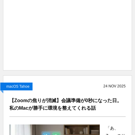
24
NOV
2025
macOS Tahoe
【Zoomの焦りが消滅】会議準備が0秒になった日。
私のMacが勝手に環境を整えてくれる話
「あ、