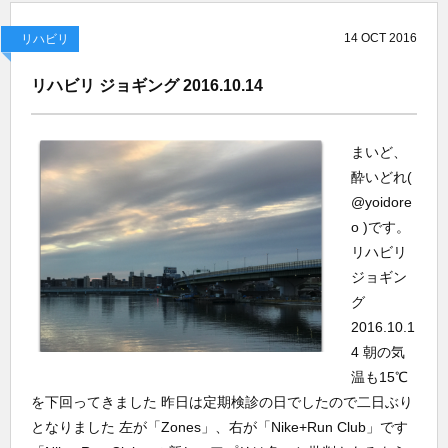
14
OCT
2016
リハビリ
リハビリ ジョギング 2016.10.14
まいど、
酔いどれ(
@yoidore
o )です。
リハビリ
ジョギン
グ
2016.10.1
4 朝の気
温も15℃
を下回ってきました 昨日は定期検診の日でしたので二日ぶり
となりました 左が「Zones」、右が「Nike+Run Club」です