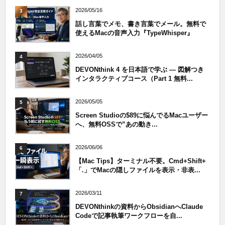
2026/05/16
3
話し言葉でメモ、書き言葉でメール。無料で
使えるMacの音声入力『TypeWhisper』
2026/04/05
4
DEVONthink 4 を日本語で学ぶ — 図解つき
インタラクティブコース（Part 1 無料...
2026/05/05
5
Screen Studioの$89に悩んでるMacユーザー
へ、無料OSSで”あの動き...
2026/06/06
6
【Mac Tips】ターミナル不要。Cmd+Shift+
「.」でMacの隠しファイルを表示・非表...
2026/03/11
7
DEVONthinkの資料からObsidianへClaude
Codeで記事執筆ワークフローを自...