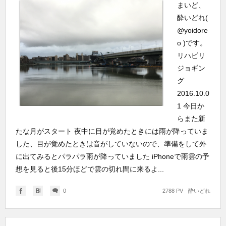
まいど、
酔いどれ(
@yoidore
o )です。
リハビリ
ジョギン
グ
2016.10.0
1 今日か
らまた新
たな月がスタート 夜中に目が覚めたときには雨が降っていま
した、目が覚めたときは音がしていないので、準備をして外
に出てみるとパラパラ雨が降っていました iPhoneで雨雲の予
想を見ると後15分ほどで雲の切れ間に来るよ...
0
2788 PV
酔いどれ