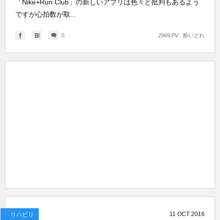
「Nike+Run Club」の新しいアプリは色々と批判もあるよう
ですが心拍数が取...
0
2969 PV
酔いどれ
11
OCT
2016
リハビリ