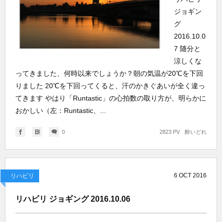
ジョギン
グ
2016.10.0
7 随分と
涼しくな
ってきました、何時以来でしょうか？朝の気温が20℃を下回
りました 20℃を下回ってくると、汗のかきぐあいが全く違っ
てきます やはり「Runtastic」の心拍数の取り方が、明らかに
おかしい（左：Runtastic、...
0
2823 PV
酔いどれ
6
OCT
2016
リハビリ
リハビリ ジョギング 2016.10.06