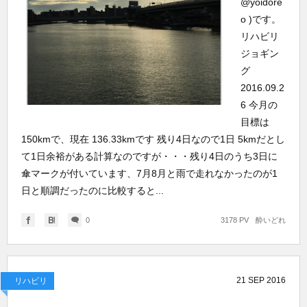
@yoidore
o )です。
リハビリ
ジョギン
グ
2016.09.2
6 今月の
目標は
150kmで、現在 136.33kmです 残り4日なので1日 5kmだとし
て1日余裕がある計算なのですが・・・残り4日のうち3日に
傘マークが付いています、7月8月と雨で走れなかったのが1
日と順調だったのに比較すると...
0
3178 PV
酔いどれ
21
SEP
2016
リハビリ