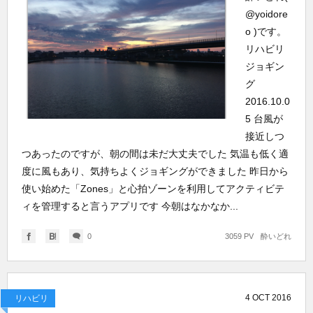
@yoidore
o )です。
リハビリ
ジョギン
グ
2016.10.0
5 台風が
接近しつ
つあったのですが、朝の間は未だ大丈夫でした 気温も低く適
度に風もあり、気持ちよくジョギングができました 昨日から
使い始めた「Zones」と心拍ゾーンを利用してアクティビテ
ィを管理すると言うアプリです 今朝はなかなか...
0
3059 PV
酔いどれ
4
OCT
2016
リハビリ