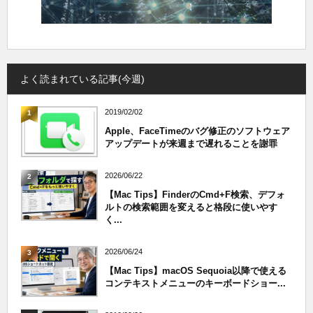
よく読まれている記事(今週)
2019/02/02
1
Apple、FaceTimeのバグ修正のソフトウェア
アップデートが来週まで遅れることを謝罪
2026/06/22
2
【Mac Tips】FinderのCmd+F検索、デフォ
ルトの検索範囲を変えると格段に使いやす
く...
2026/06/24
3
【Mac Tips】macOS Sequoia以降で使える
コンテキストメニューのキーボードショー...