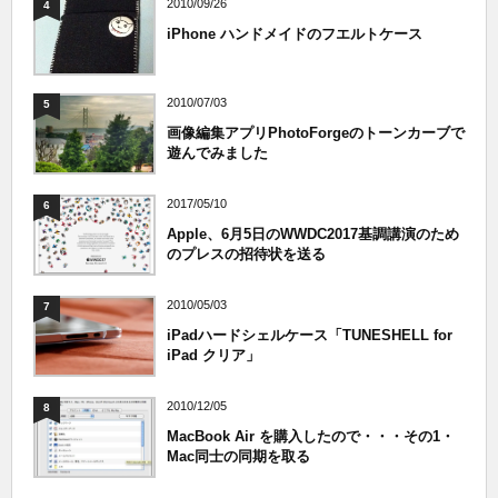
2010/09/26
4
iPhone ハンドメイドのフエルトケース
2010/07/03
5
画像編集アプリPhotoForgeのトーンカーブで
遊んでみました
2017/05/10
6
Apple、6月5日のWWDC2017基調講演のため
のプレスの招待状を送る
2010/05/03
7
iPadハードシェルケース「TUNESHELL for
iPad クリア」
2010/12/05
8
MacBook Air を購入したので・・・その1・
Mac同士の同期を取る