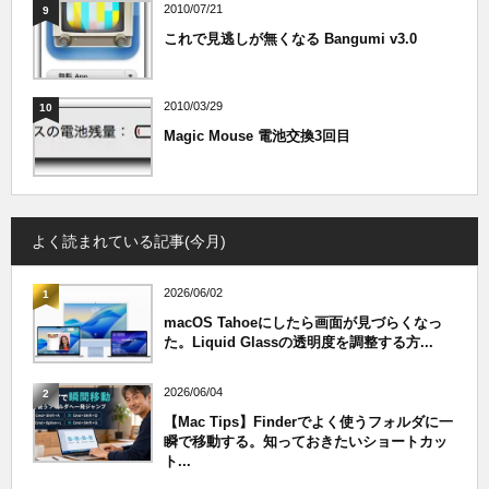
2010/07/21
9
これで見逃しが無くなる Bangumi v3.0
2010/03/29
10
Magic Mouse 電池交換3回目
よく読まれている記事(今月)
2026/06/02
1
macOS Tahoeにしたら画面が見づらくなっ
た。Liquid Glassの透明度を調整する方...
2026/06/04
2
【Mac Tips】Finderでよく使うフォルダに一
瞬で移動する。知っておきたいショートカッ
ト...