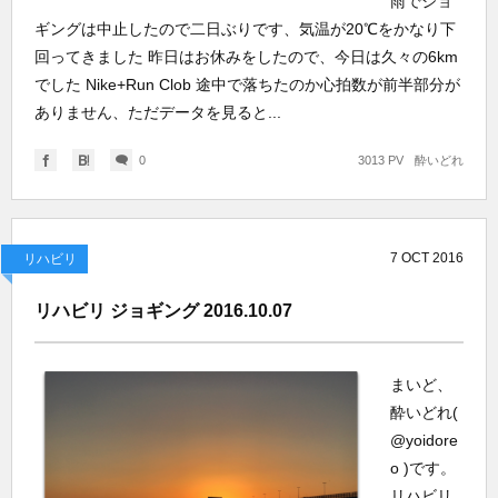
雨でジョ
ギングは中止したので二日ぶりです、気温が20℃をかなり下
回ってきました 昨日はお休みをしたので、今日は久々の6km
でした Nike+Run Clob 途中で落ちたのか心拍数が前半部分が
ありません、ただデータを見ると...
0
3013 PV
酔いどれ
7
OCT
2016
リハビリ
リハビリ ジョギング 2016.10.07
まいど、
酔いどれ(
@yoidore
o )です。
リハビリ