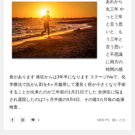
あれから
丸三年 や
っと三年
と言う思
いと、も
う三年と
言う思い
と不思議
に両方の
時間の感
覚があります 発症からは3年半になります ステージIVaで、化
学療法で抗がん剤を4ヶ月服用して運良く癌が小さくなり手術
することが出来たのが三年前の1月21日でした 合併症に悩ま
され退院したのは7ヶ月半後の9月4日、その後3カ月毎の血液
検査...
4
6800 PV
酔いどれ