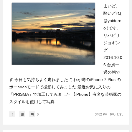
まいど、
酔いどれ(
@yoidore
o )です。
リハビリ
ジョギン
グ
2016.10.0
6 台風一
過の朝で
す 今日も気持ちよく走れました これが噂のiPhone 7 Plus の
ポー○○○○モードで撮影してみました 最近お気に入りの
「PRISMA」で加工してみました 【iPhone】有名な芸術家の
スタイルを使用して写真...
0
3482 PV
酔いどれ