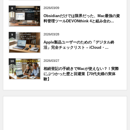
2026/03/09
8
Obsidianだけでは限界だった、Mac最強の資
料管理ツールDEVONthink 4と組み合わ...
2026/03/28
9
Apple製品ユーザーのための「デジタル終
活」完全チェックリスト – iCloud・...
2026/03/27
10
相続登記の手続きでMacが使えない？！実際
にぶつかった壁と回避策【70代夫婦の実体
験】