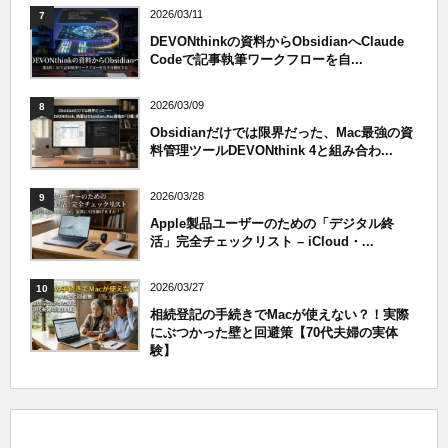
2026/03/11
7
DEVONthinkの資料からObsidianへClaude
Codeで記事執筆ワークフローを自...
2026/03/09
8
Obsidianだけでは限界だった、Mac最強の資
料管理ツールDEVONthink 4と組み合わ...
2026/03/28
9
Apple製品ユーザーのための「デジタル終
活」完全チェックリスト – iCloud・...
2026/03/27
10
相続登記の手続きでMacが使えない？！実際
にぶつかった壁と回避策【70代夫婦の実体
験】