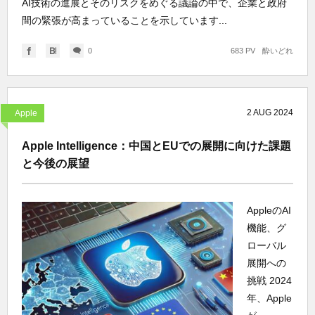
AI技術の進展とそのリスクをめぐる議論の中で、企業と政府
間の緊張が高まっていることを示しています...
0
683 PV
酔いどれ
2
AUG
2024
Apple
Apple Intelligence：中国とEUでの展開に向けた課題
と今後の展望
AppleのAI
機能、グ
ローバル
展開への
挑戦 2024
年、Apple