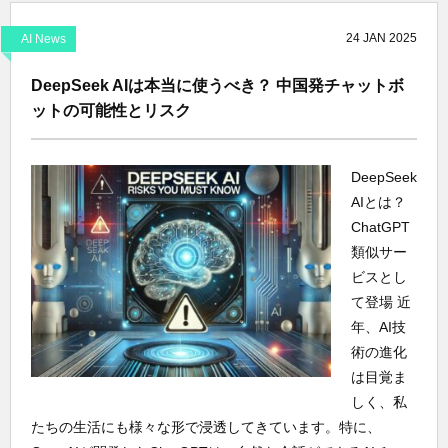
24
JAN
2025
AI News
DeepSeek AIは本当に使うべき？ 中国発チャットボ
ットの可能性とリスク
DeepSeek
AIとは？
ChatGPT
類似サー
ビスとし
て登場 近
年、AI技
術の進化
は目覚ま
しく、私
たちの生活にも様々な形で浸透してきています。特に、