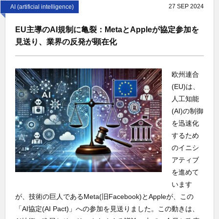
27
SEP
2024
AI (artificial intelligence)
EU主導のAI規制に亀裂：MetaとAppleが協定参加を
見送り、業界の反発が顕在化
欧州連合
(EU)は、
人工知能
(AI)の制御
を迅速化
するため
のイニシ
アティブ
を進めて
います
が、技術の巨人であるMeta(旧Facebook)とAppleが、この
「AI協定(AI Pact)」への参加を見送りました。この動きは、