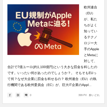
欧州連合
（EU）
が、私た
ちがよく
知ってい
るテクノ
ロジー大
手のApple
とMetaに
対して、
合計で7億ユーロ(約1,100億円)という大きな罰金を科したの
です。いったい何があったのでしょうか？。 そもそもEUっ
て何？なぜ大企業に罰金を科せるの？ 欧州連合（EU）の執
行機関である欧州委員会（EC）が、巨大IT企業のAppl...
0
399 PV
酔いどれ