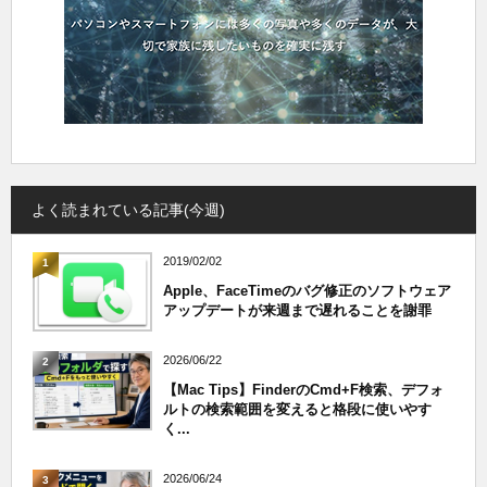
よく読まれている記事(今週)
2019/02/02
1
Apple、FaceTimeのバグ修正のソフトウェア
アップデートが来週まで遅れることを謝罪
2026/06/22
2
【Mac Tips】FinderのCmd+F検索、デフォ
ルトの検索範囲を変えると格段に使いやす
く...
2026/06/24
3