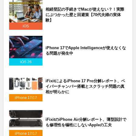
相続登記の手続きでMacが使えない？！実際
にぶつかった壁と回避策【70代夫婦の実体
験】
iOS
iPhone 17でApple Intelligenceが使えなくな
る問題が発生中
iOS 26
iFixitによるiPhone 17 Pro分解レポート、ベ
イパーチャンバー搭載とスクラッチ問題の真
相が明らかに
iPhone 17/17
Air/17 Pro
iFixitのiPhone Air分解レポート、薄型設計で
も修理性を犠牲にしないAppleの工夫
iPhone 17/17