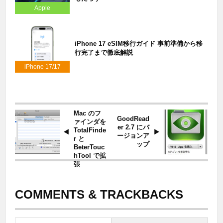
Apple
iPhone 17 eSIM移行ガイド 事前準備から移
行完了まで徹底解説
iPhone 17/17
Air/17 Pro
Mac のフ
GoodRead
ァインダを
er 2.7 にバ
TotalFinde
ージョンア
r と
ップ
BeterTouc
hTool で拡
張
COMMENTS & TRACKBACKS