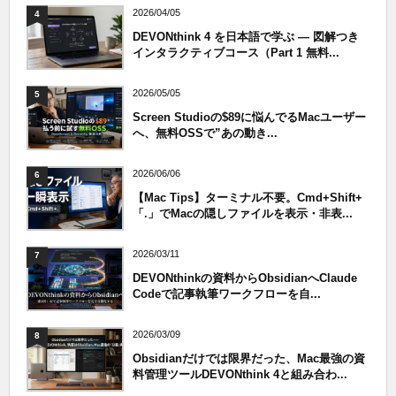
2026/04/05
4
DEVONthink 4 を日本語で学ぶ — 図解つき
インタラクティブコース（Part 1 無料...
2026/05/05
5
Screen Studioの$89に悩んでるMacユーザー
へ、無料OSSで”あの動き...
2026/06/06
6
【Mac Tips】ターミナル不要。Cmd+Shift+
「.」でMacの隠しファイルを表示・非表...
2026/03/11
7
DEVONthinkの資料からObsidianへClaude
Codeで記事執筆ワークフローを自...
2026/03/09
8
Obsidianだけでは限界だった、Mac最強の資
料管理ツールDEVONthink 4と組み合わ...