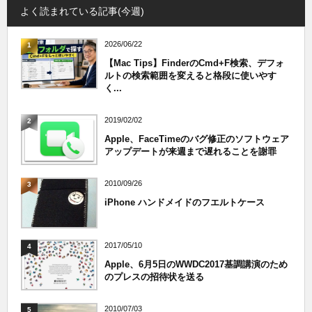
よく読まれている記事(今週)
2026/06/22
1
【Mac Tips】FinderのCmd+F検索、デフォ
ルトの検索範囲を変えると格段に使いやす
く...
2019/02/02
2
Apple、FaceTimeのバグ修正のソフトウェア
アップデートが来週まで遅れることを謝罪
2010/09/26
3
iPhone ハンドメイドのフエルトケース
2017/05/10
4
Apple、6月5日のWWDC2017基調講演のため
のプレスの招待状を送る
2010/07/03
5