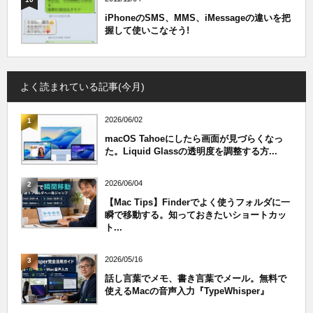
iPhoneのSMS、MMS、iMessageの違いを把
握して使いこなそう!
よく読まれている記事(今月)
2026/06/02
1
macOS Tahoeにしたら画面が見づらくなっ
た。Liquid Glassの透明度を調整する方...
2026/06/04
2
【Mac Tips】Finderでよく使うフォルダに一
瞬で移動する。知っておきたいショートカッ
ト...
2026/05/16
3
話し言葉でメモ、書き言葉でメール。無料で
使えるMacの音声入力『TypeWhisper』