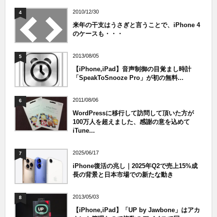
2010/12/30
4
来年の干支はうさぎと言うことで、iPhone 4
のケースも・・・
2013/08/05
5
【iPhone,iPad】音声制御の目覚まし時計
「SpeakToSnooze Pro」が初の無料...
2011/08/06
6
WordPressに移行して訪問して頂いた方が
100万人を超えました、感謝の意を込めて
iTune...
2025/06/17
7
iPhone復活の兆し｜2025年Q2で売上15%成
長の背景と日本市場での新たな動き
2013/05/03
8
【iPhone,iPad】「UP by Jawbone」はアカ