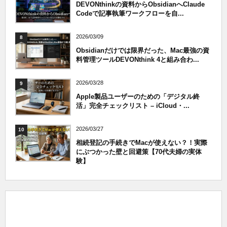
DEVONthinkの資料からObsidianへClaude
Codeで記事執筆ワークフローを自...
2026/03/09
8
Obsidianだけでは限界だった、Mac最強の資
料管理ツールDEVONthink 4と組み合わ...
2026/03/28
9
Apple製品ユーザーのための「デジタル終
活」完全チェックリスト – iCloud・...
2026/03/27
10
相続登記の手続きでMacが使えない？！実際
にぶつかった壁と回避策【70代夫婦の実体
験】