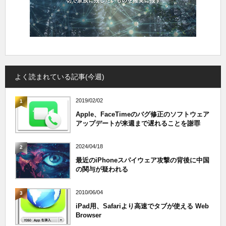
よく読まれている記事(今週)
2019/02/02
1
Apple、FaceTimeのバグ修正のソフトウェア
アップデートが来週まで遅れることを謝罪
2024/04/18
2
最近のiPhoneスパイウェア攻撃の背後に中国
の関与が疑われる
2010/06/04
3
iPad用、Safariより高速でタブが使える Web
Browser