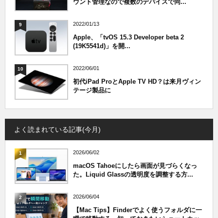
ウント管理なので複数のデバイスで同...
2022/01/13
9
Apple、「tvOS 15.3 Developer beta 2
(19K5541d)」を開...
2022/06/01
10
初代iPad ProとApple TV HD？は来月ヴィン
テージ製品に
よく読まれている記事(今月)
2026/06/02
1
macOS Tahoeにしたら画面が見づらくなっ
た。Liquid Glassの透明度を調整する方...
2026/06/04
2
【Mac Tips】Finderでよく使うフォルダに一