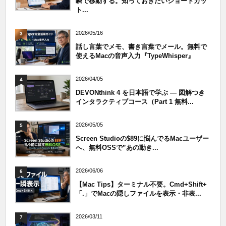
瞬で移動する。知っておきたいショートカッ
ト...
2026/05/16
3
話し言葉でメモ、書き言葉でメール。無料で
使えるMacの音声入力『TypeWhisper』
2026/04/05
4
DEVONthink 4 を日本語で学ぶ — 図解つき
インタラクティブコース（Part 1 無料...
2026/05/05
5
Screen Studioの$89に悩んでるMacユーザー
へ、無料OSSで”あの動き...
2026/06/06
6
【Mac Tips】ターミナル不要。Cmd+Shift+
「.」でMacの隠しファイルを表示・非表...
2026/03/11
7