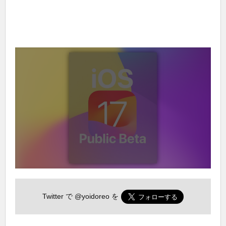
Twitter で
@yoidoreo
を