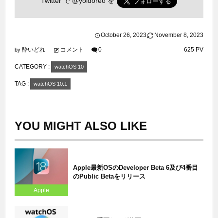
Twitter で
@yoidoreo
を
October
26
,
2023
November
8
,
2023
酔いどれ
コメント
0
625 PV
by
CATEGORY :
watchOS 10
TAG :
watchOS 10.1
YOU MIGHT ALSO LIKE
Apple最新OSのDeveloper Beta 6及び4番目
のPublic Betaをリリース
Apple