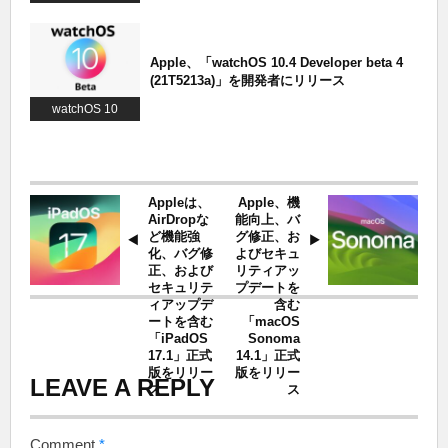
Apple、「watchOS 10.4 Developer beta 4
(21T5213a)」を開発者にリリース
watchOS 10
Appleは、
Apple、機
AirDropな
能向上、バ
ど機能強
グ修正、お
化、バグ修
よびセキュ
正、および
リティアッ
セキュリテ
プデートを
ィアップデ
含む
ートを含む
「macOS
「iPadOS
Sonoma
17.1」正式
14.1」正式
版をリリー
版をリリー
LEAVE A REPLY
ス
ス
Comment
*