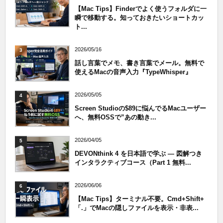
【Mac Tips】Finderでよく使うフォルダに一
瞬で移動する。知っておきたいショートカッ
ト...
2026/05/16
3
話し言葉でメモ、書き言葉でメール。無料で
使えるMacの音声入力『TypeWhisper』
2026/05/05
4
Screen Studioの$89に悩んでるMacユーザー
へ、無料OSSで”あの動き...
2026/04/05
5
DEVONthink 4 を日本語で学ぶ — 図解つき
インタラクティブコース（Part 1 無料...
2026/06/06
6
【Mac Tips】ターミナル不要。Cmd+Shift+
「.」でMacの隠しファイルを表示・非表...