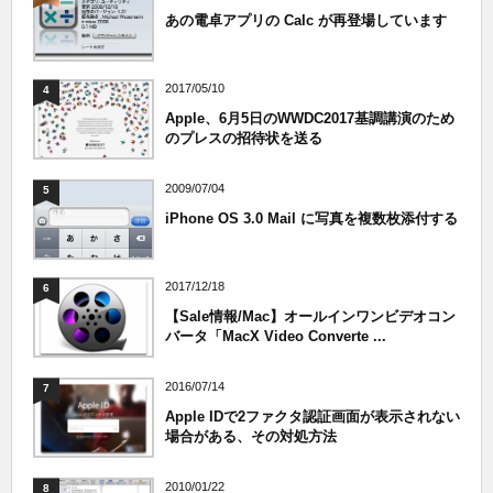
あの電卓アプリの Calc が再登場しています
2017/05/10
4
Apple、6月5日のWWDC2017基調講演のため
のプレスの招待状を送る
2009/07/04
5
iPhone OS 3.0 Mail に写真を複数枚添付する
2017/12/18
6
【Sale情報/Mac】オールインワンビデオコン
バータ「MacX Video Converte ...
2016/07/14
7
Apple IDで2ファクタ認証画面が表示されない
場合がある、その対処方法
2010/01/22
8