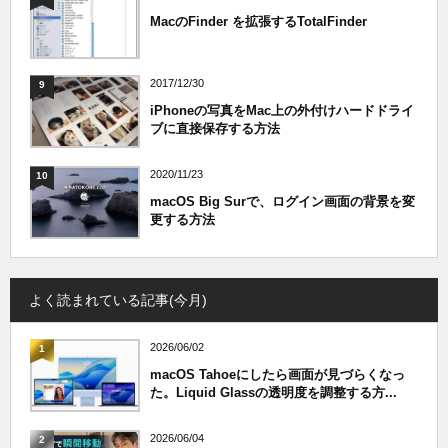
MacのFinder を拡張するTotalFinder
2017/12/30
9
iPhoneの写真をMac上の外付けハードドライ
ブに直接保存する方法
2020/11/23
10
macOS Big Surで、ログイン画面の背景を変
更する方法
よく読まれている記事(今月)
2026/06/02
1
macOS Tahoeにしたら画面が見づらくなっ
た。Liquid Glassの透明度を調整する方...
2026/06/04
2