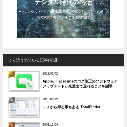
よく読まれている記事(今週)
2019/02/02
1
Apple、FaceTimeのバグ修正のソフトウェア
アップデートが来週まで遅れることを謝罪
2010/03/22
2
ミスから得る事もある TotalFinder
2009/12/04
3