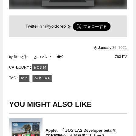
Twitter で
@yoidoreo
を
January
22
,
2021
酔いどれ
コメント
0
763 PV
by
CATEGORY :
tvOS 14
TAG :
beta
tvOS 14.4
YOU MIGHT ALSO LIKE
Apple、「tvOS 17.2 Developer beta 4
(21K5356c)」を開発者にリリース