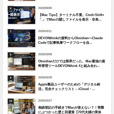
2026/06/06
6
【Mac Tips】ターミナル不要。Cmd+Shift+
「.」でMacの隠しファイルを表示・非表...
2026/03/11
7
DEVONthinkの資料からObsidianへClaude
Codeで記事執筆ワークフローを自...
2026/03/09
8
Obsidianだけでは限界だった、Mac最強の資
料管理ツールDEVONthink 4と組み合わ...
2026/03/28
9
Apple製品ユーザーのための「デジタル終
活」完全チェックリスト – iCloud・...
2026/03/27
10
相続登記の手続きでMacが使えない？！実際
にぶつかった壁と回避策【70代夫婦の実体