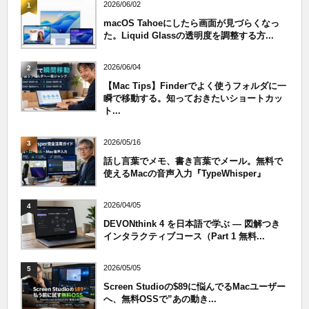
2026/06/02
1
macOS Tahoeにしたら画面が見づらくなっ
た。Liquid Glassの透明度を調整する方...
2026/06/04
2
【Mac Tips】Finderでよく使うフォルダに一
瞬で移動する。知っておきたいショートカッ
ト...
2026/05/16
3
話し言葉でメモ、書き言葉でメール。無料で
使えるMacの音声入力『TypeWhisper』
2026/04/05
4
DEVONthink 4 を日本語で学ぶ — 図解つき
インタラクティブコース（Part 1 無料...
2026/05/05
5
Screen Studioの$89に悩んでるMacユーザー
へ、無料OSSで”あの動き...