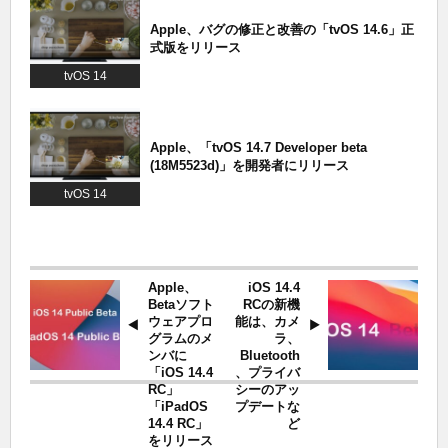
Apple、バグの修正と改善の「tvOS 14.6」正
式版をリリース
tvOS 14
Apple、「tvOS 14.7 Developer beta
(18M5523d)」を開発者にリリース
tvOS 14
Apple、
iOS 14.4
Betaソフト
RCの新機
ウェアプロ
能は、カメ
グラムのメ
ラ、
ンバに
Bluetooth
「iOS 14.4
、プライバ
RC」
シーのアッ
「iPadOS
プデートな
14.4 RC」
ど
をリリース