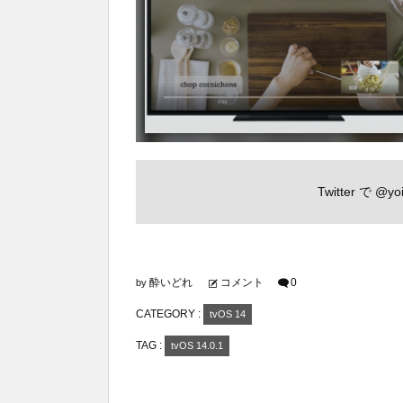
Twitter で
@yoi
酔いどれ
コメント
0
by
CATEGORY :
tvOS 14
TAG :
tvOS 14.0.1