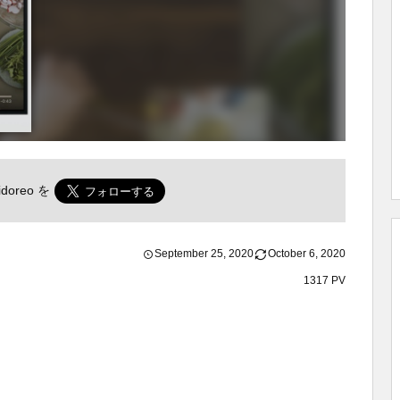
doreo
を
September
25
,
2020
October
6
,
2020
1317 PV