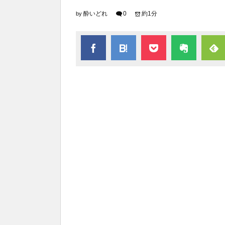
酔いどれ
0
約1分
by