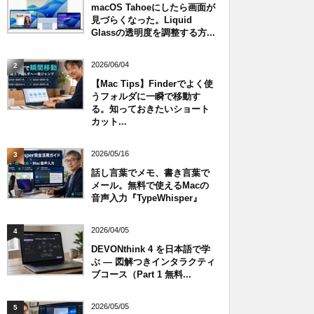
macOS Tahoeにしたら画面が
見づらくなった。Liquid
Glassの透明度を調整する方...
2026/06/04
2
【Mac Tips】Finderでよく使
うフォルダに一瞬で移動す
る。知っておきたいショート
カット...
2026/05/16
3
話し言葉でメモ、書き言葉で
メール。無料で使えるMacの
音声入力『TypeWhisper』
2026/04/05
4
DEVONthink 4 を日本語で学
ぶ — 図解つきインタラクティ
ブコース（Part 1 無料...
2026/05/05
5