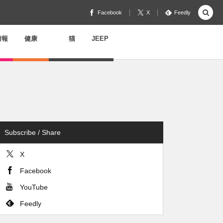
Facebook
X
Feedly
情報
健康
猫
JEEP
Subscribe / Share
X
Facebook
YouTube
Feedly