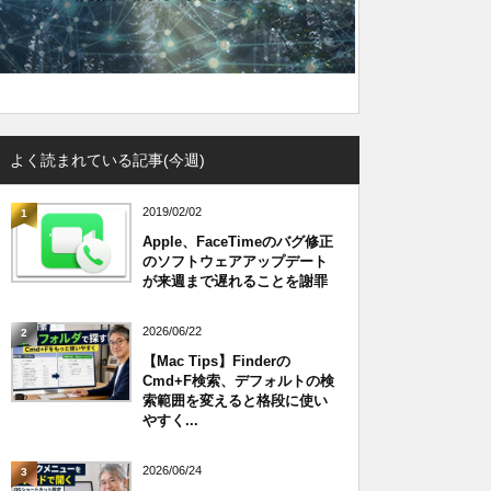
よく読まれている記事(今週)
2019/02/02
1
Apple、FaceTimeのバグ修正
のソフトウェアアップデート
が来週まで遅れることを謝罪
2026/06/22
2
【Mac Tips】Finderの
Cmd+F検索、デフォルトの検
索範囲を変えると格段に使い
やすく...
2026/06/24
3