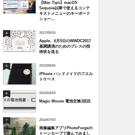
【Mac Tips】macOS
Sequoia以降で使えるコンテ
キストメニューのキーボード
ショー...
2017/05/10
4
Apple、6月5日のWWDC2017
基調講演のためのプレスの招
待状を送る
2010/09/26
5
iPhone ハンドメイドのフエル
トケース
2010/03/29
6
Magic Mouse 電池交換3回目
2010/07/03
7
画像編集アプリPhotoForgeの
トーンカーブで遊んでみまし