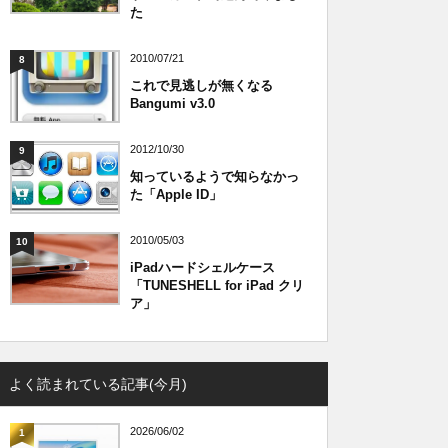
た
2010/07/21
8
これで見逃しが無くなる
Bangumi v3.0
2012/10/30
9
知っているようで知らなかっ
た「Apple ID」
2010/05/03
10
iPadハードシェルケース
「TUNESHELL for iPad クリ
ア」
よく読まれている記事(今月)
2026/06/02
1