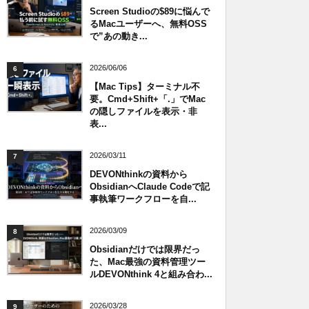
Screen Studioの$89に悩んで
るMacユーザーへ、無料OSS
で”あの動き...
2026/06/06
6
【Mac Tips】ターミナル不
要。Cmd+Shift+「.」でMac
の隠しファイルを表示・非
表...
2026/03/11
7
DEVONthinkの資料から
ObsidianへClaude Codeで記
事執筆ワークフローを自...
2026/03/09
8
Obsidianだけでは限界だっ
た、Mac最強の資料管理ツー
ルDEVONthink 4と組み合わ...
2026/03/28
9