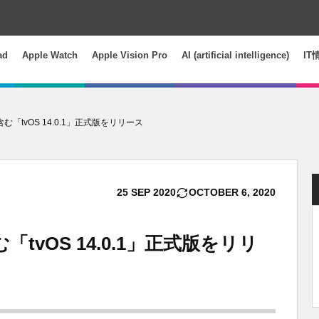
ad
Apple Watch
Apple Vision Pro
AI (artificial intelligence)
IT
む「tvOS 14.0.1」正式版をリリース
25
SEP
2020
OCTOBER
6
,
2020
「tvOS 14.0.1」正式版をリリ