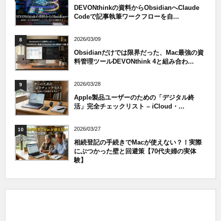
DEVONthinkの資料からObsidianへClaude
Codeで記事執筆ワークフローを自...
2026/03/09
8
Obsidianだけでは限界だった、Mac最強の資
料管理ツールDEVONthink 4と組み合わ...
2026/03/28
9
Apple製品ユーザーのための「デジタル終
活」完全チェックリスト – iCloud・...
2026/03/27
10
相続登記の手続きでMacが使えない？！実際
にぶつかった壁と回避策【70代夫婦の実体
験】