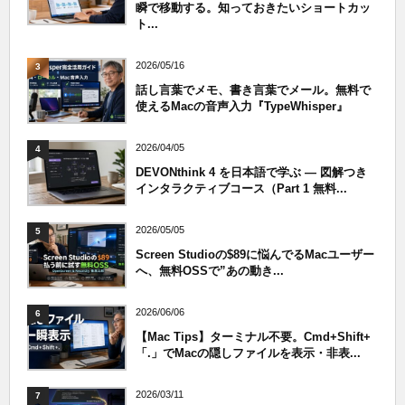
瞬で移動する。知っておきたいショートカッ
ト...
2026/05/16
3
話し言葉でメモ、書き言葉でメール。無料で
使えるMacの音声入力『TypeWhisper』
2026/04/05
4
DEVONthink 4 を日本語で学ぶ — 図解つき
インタラクティブコース（Part 1 無料...
2026/05/05
5
Screen Studioの$89に悩んでるMacユーザー
へ、無料OSSで”あの動き...
2026/06/06
6
【Mac Tips】ターミナル不要。Cmd+Shift+
「.」でMacの隠しファイルを表示・非表...
2026/03/11
7