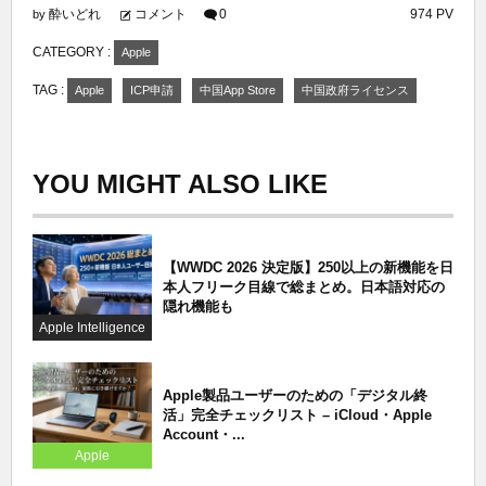
酔いどれ
コメント
0
974 PV
by
CATEGORY :
Apple
TAG :
Apple
ICP申請
中国App Store
中国政府ライセンス
YOU MIGHT ALSO LIKE
【WWDC 2026 決定版】250以上の新機能を日
本人フリーク目線で総まとめ。日本語対応の
隠れ機能も
Apple Intelligence
Apple製品ユーザーのための「デジタル終
活」完全チェックリスト – iCloud・Apple
Account・...
Apple