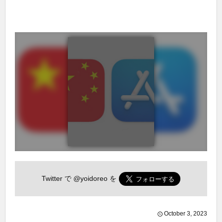
Twitter で
@yoidoreo
を
October
3
,
2023