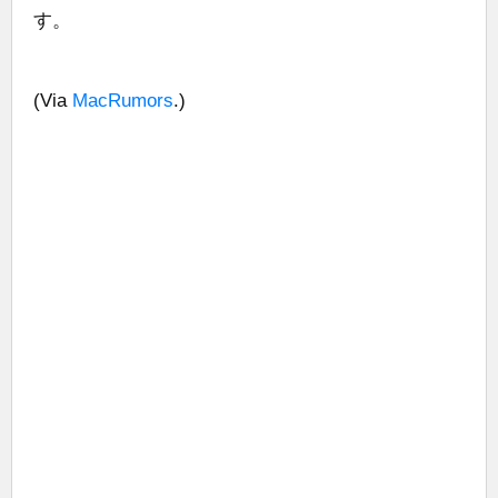
す。
(Via
MacRumors
.)