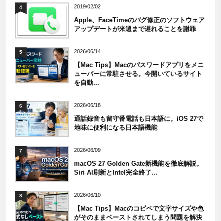
2019/02/02
4
Apple、FaceTimeのバグ修正のソフトウェア
アップデートが来週まで遅れることを謝罪
2026/06/14
5
【Mac Tips】Macのパスワードアプリをメニ
ューバーに常駐させる。今開いているサイト
を自動...
2026/06/18
6
通話録音も留守番電話も日本語に。iOS 27で
地味に便利になる日本語機能
2026/06/09
7
macOS 27 Golden Gate新機能を徹底解説。
Siri AI刷新とIntel完全終了...
2026/06/10
8
【Mac Tips】Macのコピペで文字サイズや色
がそのままペーストされてしまう問題を解決