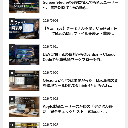
Screen Studioの$89に悩んでるMacユーザー
へ、無料OSSで”あの動き...
2026/06/06
6
【Mac Tips】ターミナル不要。Cmd+Shift+
「.」でMacの隠しファイルを表示・非表...
2026/03/11
7
DEVONthinkの資料からObsidianへClaude
Codeで記事執筆ワークフローを自...
2026/03/09
8
Obsidianだけでは限界だった、Mac最強の資
料管理ツールDEVONthink 4と組み合わ...
2026/03/28
9
Apple製品ユーザーのための「デジタル終
活」完全チェックリスト – iCloud・...
2026/03/27
10