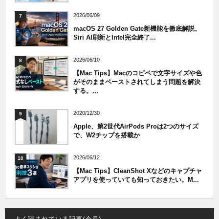
2026/06/09
7
macOS 27 Golden Gate新機能を徹底解説。
Siri AI刷新とIntel完全終了...
2026/06/10
8
【Mac Tips】Macのコピペで文字サイズや色
がそのままペーストされてしまう問題を解決
する。...
2020/12/30
9
Apple、第2世代AirPods Proは2つのサイズ
で、W2チップを搭載か
2026/06/12
10
【Mac Tips】CleanShot Xなどのキャプチャ
アプリを使っていても知っておきたい。M...