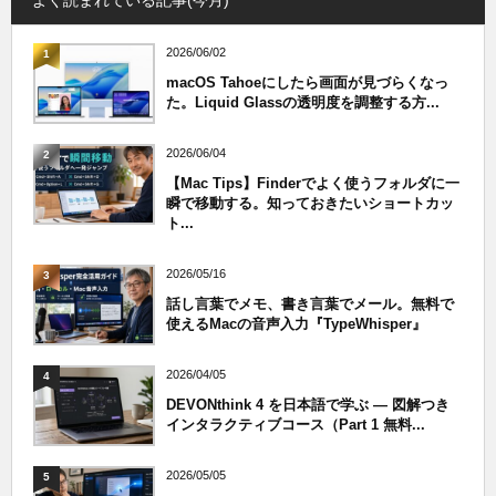
よく読まれている記事(今月)
2026/06/02
1
macOS Tahoeにしたら画面が見づらくなっ
た。Liquid Glassの透明度を調整する方...
2026/06/04
2
【Mac Tips】Finderでよく使うフォルダに一
瞬で移動する。知っておきたいショートカッ
ト...
2026/05/16
3
話し言葉でメモ、書き言葉でメール。無料で
使えるMacの音声入力『TypeWhisper』
2026/04/05
4
DEVONthink 4 を日本語で学ぶ — 図解つき
インタラクティブコース（Part 1 無料...
2026/05/05
5