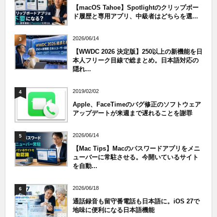
【macOS Tahoe】Spotlightのクリップボー
ド履歴と専用アプリ、中級者はどちらを選...
2026/06/14
3
【WWDC 2026 決定版】250以上の新機能を日
本人フリーク目線で総まとめ。日本語対応の
隠れ...
2019/02/02
4
Apple、FaceTimeのバグ修正のソフトウェア
アップデートが来週まで遅れることを謝罪
2026/06/14
5
【Mac Tips】Macのパスワードアプリをメニ
ューバーに常駐させる。今開いているサイト
を自動...
2026/06/18
6
通話録音も留守番電話も日本語に。iOS 27で
地味に便利になる日本語機能