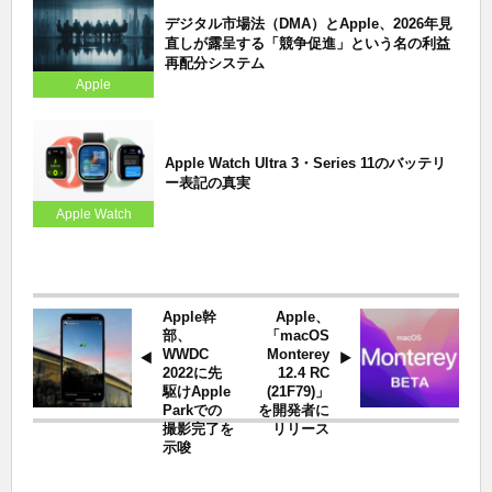
デジタル市場法（DMA）とApple、2026年見
直しが露呈する「競争促進」という名の利益
再配分システム
Apple
Apple Watch Ultra 3・Series 11のバッテリ
ー表記の真実
Apple Watch
Apple幹
Apple、
部、
「macOS
WWDC
Monterey
2022に先
12.4 RC
駆けApple
(21F79)」
Parkでの
を開発者に
撮影完了を
リリース
示唆