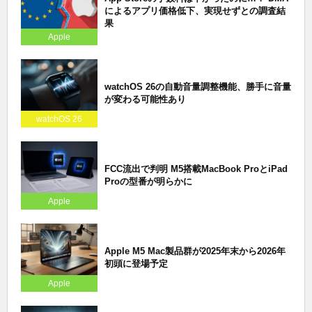
によるアプリ価格低下、実現せずとの調査結
果
Apple
watchOS 26の自動音量調整機能、勝手に音量
が変わる可能性あり
watchOS 26
FCC流出で判明 M5搭載MacBook ProとiPad
Proの型番が明らかに
Apple
Apple M5 Mac製品群が2025年末から2026年
初頭に登場予定
Apple