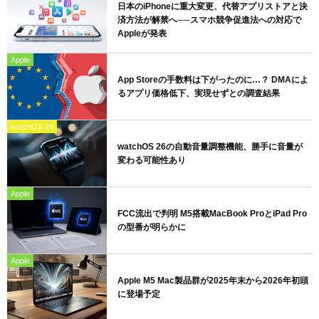
日本のiPhoneに重大変更、代替アプリストアと決
済方法が解禁へ──スマホ競争促進法への対応で
Appleが発表
Apple
App Storeの手数料は下がったのに…？ DMAによ
るアプリ価格低下、実現せずとの調査結果
watchOS 26
watchOS 26の自動音量調整機能、勝手に音量が
変わる可能性あり
Apple
FCC流出で判明 M5搭載MacBook ProとiPad Pro
の型番が明らかに
Apple
Apple M5 Mac製品群が2025年末から2026年初頭
に登場予定