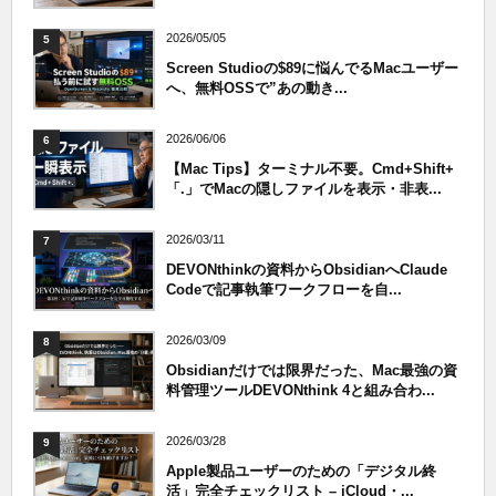
2026/05/05
5
Screen Studioの$89に悩んでるMacユーザー
へ、無料OSSで”あの動き...
2026/06/06
6
【Mac Tips】ターミナル不要。Cmd+Shift+
「.」でMacの隠しファイルを表示・非表...
2026/03/11
7
DEVONthinkの資料からObsidianへClaude
Codeで記事執筆ワークフローを自...
2026/03/09
8
Obsidianだけでは限界だった、Mac最強の資
料管理ツールDEVONthink 4と組み合わ...
2026/03/28
9
Apple製品ユーザーのための「デジタル終
活」完全チェックリスト – iCloud・...