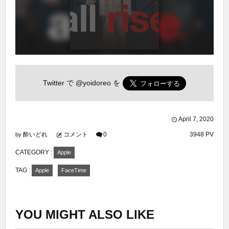
Twitter で
@yoidoreo
を
April
7
,
2020
酔いどれ
コメント
0
3948 PV
by
CATEGORY :
Apple
TAG :
Apple
FaceTime
YOU MIGHT ALSO LIKE