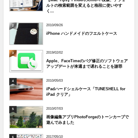
ルトの検索範囲を変えると格段に使いやす
く...
2010/09/26
2
iPhone ハンドメイドのフエルトケース
2019/02/02
3
Apple、FaceTimeのバグ修正のソフトウェア
アップデートが来週まで遅れることを謝罪
2010/05/03
4
iPadハードシェルケース「TUNESHELL for
iPad クリア」
2010/07/03
5
画像編集アプリPhotoForgeのトーンカーブで
遊んでみました
2017/05/10
6