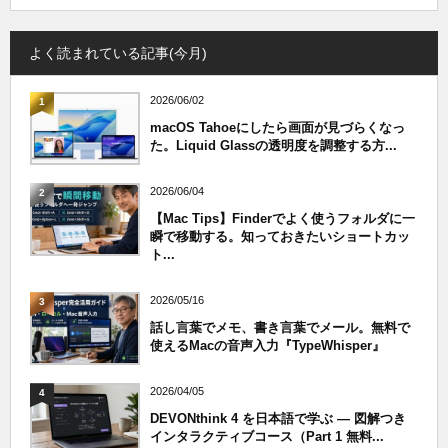
よく読まれている記事(今月)
2026/06/02
1
macOS Tahoeにしたら画面が見づらくなっ
た。Liquid Glassの透明度を調整する方...
2026/06/04
2
【Mac Tips】Finderでよく使うフォルダに一
瞬で移動する。知っておきたいショートカッ
ト...
2026/05/16
3
話し言葉でメモ、書き言葉でメール。無料で
使えるMacの音声入力『TypeWhisper』
2026/04/05
4
DEVONthink 4 を日本語で学ぶ — 図解つき
インタラクティブコース（Part 1 無料...