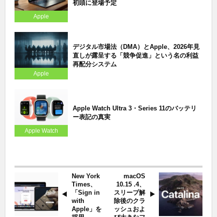
初頭に登場予定
Apple
デジタル市場法（DMA）とApple、2026年見
直しが露呈する「競争促進」という名の利益
再配分システム
Apple
Apple Watch Ultra 3・Series 11のバッテリ
ー表記の真実
Apple Watch
New York
macOS
Times、
10.15 .4、
「Sign in
スリープ解
with
除後のクラ
Apple」を
ッシュおよ