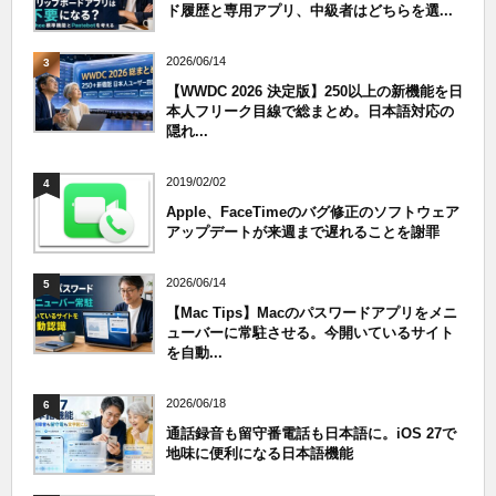
ド履歴と専用アプリ、中級者はどちらを選...
2026/06/14
3
【WWDC 2026 決定版】250以上の新機能を日
本人フリーク目線で総まとめ。日本語対応の
隠れ...
2019/02/02
4
Apple、FaceTimeのバグ修正のソフトウェア
アップデートが来週まで遅れることを謝罪
2026/06/14
5
【Mac Tips】Macのパスワードアプリをメニ
ューバーに常駐させる。今開いているサイト
を自動...
2026/06/18
6
通話録音も留守番電話も日本語に。iOS 27で
地味に便利になる日本語機能