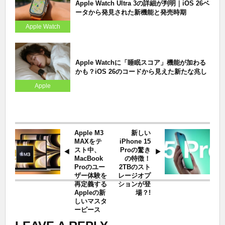
Apple Watch Ultra 3の詳細が判明｜iOS 26ベ
ータから発見された新機能と発売時期
Apple Watch
Apple Watchに「睡眠スコア」機能が加わる
かも？iOS 26のコードから見えた新たな兆し
Apple
Apple M3
新しい
MAXをテ
iPhone 15
スト中、
Proの驚き
MacBook
の特徴！
Proのユー
2TBのスト
ザー体験を
レージオプ
再定義する
ションが登
Appleの新
場？!
しいマスタ
ーピース