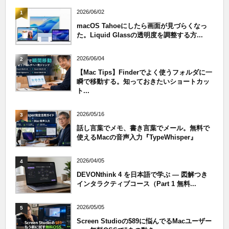
2026/06/02
1
macOS Tahoeにしたら画面が見づらくなっ
た。Liquid Glassの透明度を調整する方...
2026/06/04
2
【Mac Tips】Finderでよく使うフォルダに一
瞬で移動する。知っておきたいショートカッ
ト...
2026/05/16
3
話し言葉でメモ、書き言葉でメール。無料で
使えるMacの音声入力『TypeWhisper』
2026/04/05
4
DEVONthink 4 を日本語で学ぶ — 図解つき
インタラクティブコース（Part 1 無料...
2026/05/05
5
Screen Studioの$89に悩んでるMacユーザー