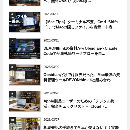
へ、無料OSSで”あの動き...
2026/06/06
6
【Mac Tips】ターミナル不要。Cmd+Shift+
「.」でMacの隠しファイルを表示・非表...
2026/03/11
7
DEVONthinkの資料からObsidianへClaude
Codeで記事執筆ワークフローを自...
2026/03/09
8
Obsidianだけでは限界だった、Mac最強の資
料管理ツールDEVONthink 4と組み合わ...
2026/03/28
9
Apple製品ユーザーのための「デジタル終
活」完全チェックリスト – iCloud・...
2026/03/27
10
相続登記の手続きでMacが使えない？！実際