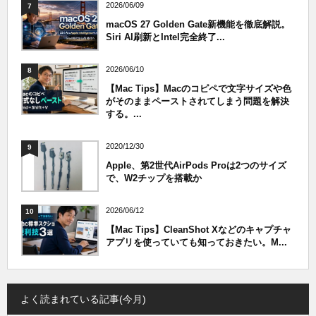
2026/06/09
7
macOS 27 Golden Gate新機能を徹底解説。
Siri AI刷新とIntel完全終了...
2026/06/10
8
【Mac Tips】Macのコピペで文字サイズや色
がそのままペーストされてしまう問題を解決
する。...
2020/12/30
9
Apple、第2世代AirPods Proは2つのサイズ
で、W2チップを搭載か
2026/06/12
10
【Mac Tips】CleanShot Xなどのキャプチャ
アプリを使っていても知っておきたい。M...
よく読まれている記事(今月)