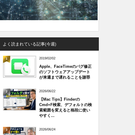
よく読まれている記事(今週)
2019/02/02
1
Apple、FaceTimeのバグ修正
のソフトウェアアップデート
が来週まで遅れることを謝罪
2026/06/22
2
【Mac Tips】Finderの
Cmd+F検索、デフォルトの検
索範囲を変えると格段に使い
やすく...
2026/06/24
3