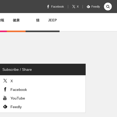
Facebook
X
Feedly
情報
健康
猫
JEEP
Subscribe / Share
X
Facebook
YouTube
Feedly