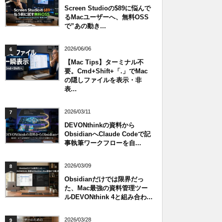
Screen Studioの$89に悩んで
るMacユーザーへ、無料OSS
で”あの動き...
2026/06/06
6
【Mac Tips】ターミナル不
要。Cmd+Shift+「.」でMac
の隠しファイルを表示・非
表...
2026/03/11
7
DEVONthinkの資料から
ObsidianへClaude Codeで記
事執筆ワークフローを自...
2026/03/09
8
Obsidianだけでは限界だっ
た、Mac最強の資料管理ツー
ルDEVONthink 4と組み合わ...
2026/03/28
9