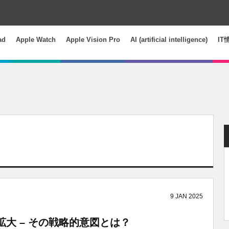
ad
Apple Watch
Apple Vision Pro
AI (artificial intelligence)
IT
9
JAN
2025
拡大 – その戦略的意図とは？