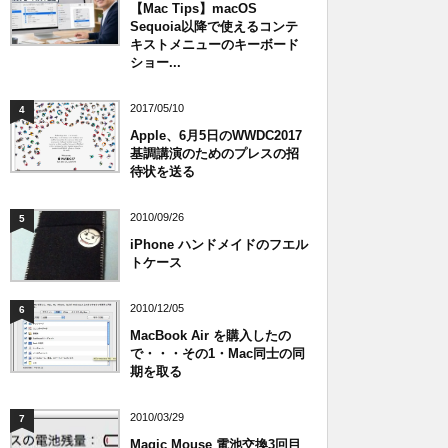
【Mac Tips】macOS
Sequoia以降で使えるコンテ
キストメニューのキーボード
ショー...
2017/05/10
4
Apple、6月5日のWWDC2017
基調講演のためのプレスの招
待状を送る
2010/09/26
5
iPhone ハンドメイドのフエル
トケース
2010/12/05
6
MacBook Air を購入したの
で・・・その1・Mac同士の同
期を取る
2010/03/29
7
Magic Mouse 電池交換3回目