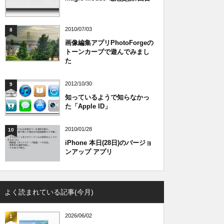
2010/07/03
8
画像編集アプリPhotoForgeの
トーンカーブで遊んでみまし
た
2012/10/30
9
知っているようで知らなかっ
た「Apple ID」
2010/01/28
10
iPhone 本日(28日)のバージョ
ンアップ アプリ
よく読まれている記事(今月)
2026/06/02
1