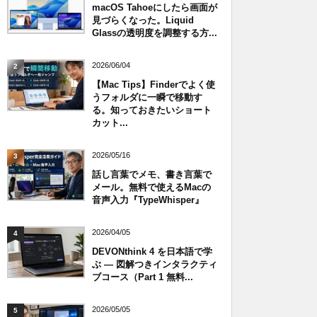
macOS Tahoeにしたら画面が
見づらくなった。Liquid
Glassの透明度を調整する方...
2026/06/04
2
【Mac Tips】Finderでよく使
うフォルダに一瞬で移動す
る。知っておきたいショート
カット...
2026/05/16
3
話し言葉でメモ、書き言葉で
メール。無料で使えるMacの
音声入力『TypeWhisper』
2026/04/05
4
DEVONthink 4 を日本語で学
ぶ — 図解つきインタラクティ
ブコース（Part 1 無料...
2026/05/05
5