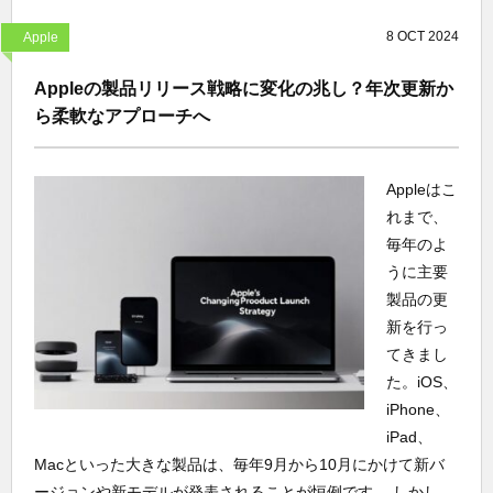
8
OCT
2024
Apple
Appleの製品リリース戦略に変化の兆し？年次更新か
ら柔軟なアプローチへ
Appleはこ
れまで、
毎年のよ
うに主要
製品の更
新を行っ
てきまし
た。iOS、
iPhone、
iPad、
Macといった大きな製品は、毎年9月から10月にかけて新バ
ージョンや新モデルが発表されることが恒例です。 しかし、