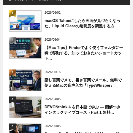
2026/06/02
1
macOS Tahoeにしたら画面が見づらくなっ
た。Liquid Glassの透明度を調整する方...
2026/06/04
2
【Mac Tips】Finderでよく使うフォルダに一
瞬で移動する。知っておきたいショートカッ
ト...
2026/05/16
3
話し言葉でメモ、書き言葉でメール。無料で
使えるMacの音声入力『TypeWhisper』
2026/04/05
4
DEVONthink 4 を日本語で学ぶ — 図解つき
インタラクティブコース（Part 1 無料...
2026/05/05
5