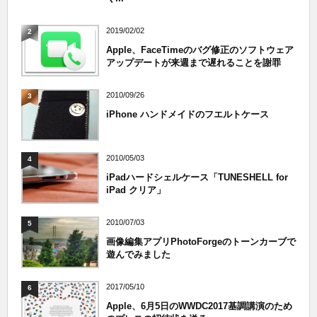
2019/02/02
2
Apple、FaceTimeのバグ修正のソフトウェア
アップデートが来週まで遅れることを謝罪
2010/09/26
3
iPhone ハンドメイドのフエルトケース
2010/05/03
4
iPadハードシェルケース「TUNESHELL for
iPad クリア」
2010/07/03
5
画像編集アプリPhotoForgeのトーンカーブで
遊んでみました
2017/05/10
6
Apple、6月5日のWWDC2017基調講演のため