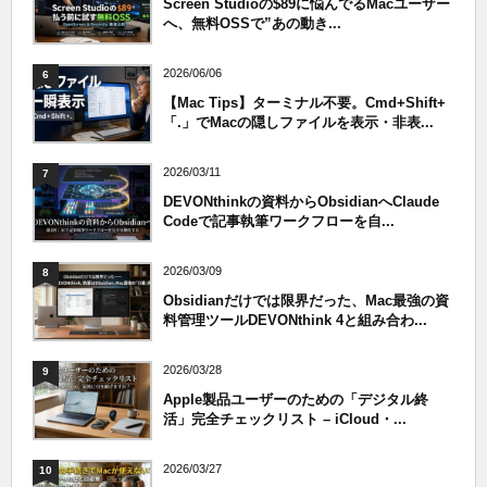
Screen Studioの$89に悩んでるMacユーザー
へ、無料OSSで”あの動き...
2026/06/06
6
【Mac Tips】ターミナル不要。Cmd+Shift+
「.」でMacの隠しファイルを表示・非表...
2026/03/11
7
DEVONthinkの資料からObsidianへClaude
Codeで記事執筆ワークフローを自...
2026/03/09
8
Obsidianだけでは限界だった、Mac最強の資
料管理ツールDEVONthink 4と組み合わ...
2026/03/28
9
Apple製品ユーザーのための「デジタル終
活」完全チェックリスト – iCloud・...
2026/03/27
10