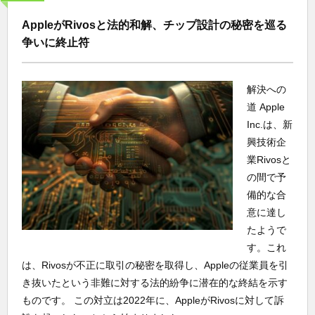
AppleがRivosと法的和解、チップ設計の秘密を巡る
争いに終止符
解決への
道 Apple
Inc.は、新
興技術企
業Rivosと
の間で予
備的な合
意に達し
たようで
す。これ
は、Rivosが不正に取引の秘密を取得し、Appleの従業員を引
き抜いたという非難に対する法的紛争に潜在的な終結を示す
ものです。 この対立は2022年に、AppleがRivosに対して訴