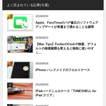
よく読まれている記事(今週)
2019/02/02
1
Apple、FaceTimeのバグ修正のソフトウェア
アップデートが来週まで遅れることを謝罪
2026/06/22
2
【Mac Tips】FinderのCmd+F検索、デフォ
ルトの検索範囲を変えると格段に使いやす
く...
2010/09/26
3
iPhone ハンドメイドのフエルトケース
2010/05/03
4
iPadハードシェルケース「TUNESHELL for
iPad クリア」