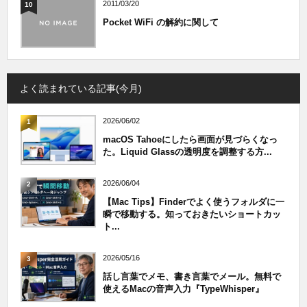
2011/03/20
10
Pocket WiFi の解約に関して
よく読まれている記事(今月)
2026/06/02
1
macOS Tahoeにしたら画面が見づらくなっ
た。Liquid Glassの透明度を調整する方...
2026/06/04
2
【Mac Tips】Finderでよく使うフォルダに一
瞬で移動する。知っておきたいショートカッ
ト...
2026/05/16
3
話し言葉でメモ、書き言葉でメール。無料で
使えるMacの音声入力『TypeWhisper』