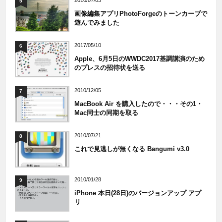
2010/07/03
5
画像編集アプリPhotoForgeのトーンカーブで
遊んでみました
2017/05/10
6
Apple、6月5日のWWDC2017基調講演のため
のプレスの招待状を送る
2010/12/05
7
MacBook Air を購入したので・・・その1・
Mac同士の同期を取る
2010/07/21
8
これで見逃しが無くなる Bangumi v3.0
2010/01/28
9
iPhone 本日(28日)のバージョンアップ アプ
リ