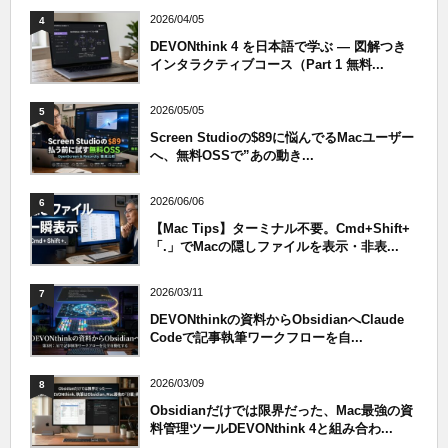
2026/04/05
4
DEVONthink 4 を日本語で学ぶ — 図解つき
インタラクティブコース（Part 1 無料...
2026/05/05
5
Screen Studioの$89に悩んでるMacユーザー
へ、無料OSSで”あの動き...
2026/06/06
6
【Mac Tips】ターミナル不要。Cmd+Shift+
「.」でMacの隠しファイルを表示・非表...
2026/03/11
7
DEVONthinkの資料からObsidianへClaude
Codeで記事執筆ワークフローを自...
2026/03/09
8
Obsidianだけでは限界だった、Mac最強の資
料管理ツールDEVONthink 4と組み合わ...