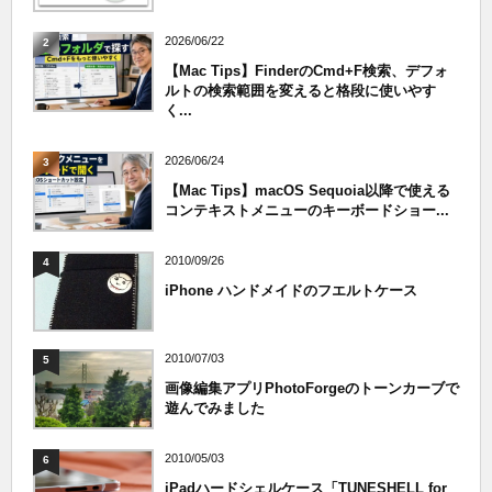
2026/06/22
2
【Mac Tips】FinderのCmd+F検索、デフォ
ルトの検索範囲を変えると格段に使いやす
く...
2026/06/24
3
【Mac Tips】macOS Sequoia以降で使える
コンテキストメニューのキーボードショー...
2010/09/26
4
iPhone ハンドメイドのフエルトケース
2010/07/03
5
画像編集アプリPhotoForgeのトーンカーブで
遊んでみました
2010/05/03
6
iPadハードシェルケース「TUNESHELL for