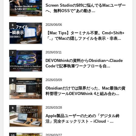
Screen Studioの$89に悩んでるMacユーザー
へ、無料OSSで”あの動き...
2026/06/06
6
【Mac Tips】ターミナル不要。Cmd+Shift+
「.」でMacの隠しファイルを表示・非表...
2026/03/11
7
DEVONthinkの資料からObsidianへClaude
Codeで記事執筆ワークフローを自...
2026/03/09
8
Obsidianだけでは限界だった、Mac最強の資
料管理ツールDEVONthink 4と組み合わ...
2026/03/28
9
Apple製品ユーザーのための「デジタル終
活」完全チェックリスト – iCloud・...
2026/03/27
10