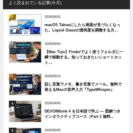
よく読まれている記事(今月)
2026/06/02
1
macOS Tahoeにしたら画面が見づらくなっ
た。Liquid Glassの透明度を調整する方...
2026/06/04
2
【Mac Tips】Finderでよく使うフォルダに一
瞬で移動する。知っておきたいショートカッ
ト...
2026/05/16
3
話し言葉でメモ、書き言葉でメール。無料で
使えるMacの音声入力『TypeWhisper』
2026/04/05
4
DEVONthink 4 を日本語で学ぶ — 図解つき
インタラクティブコース（Part 1 無料...
2026/05/05
5