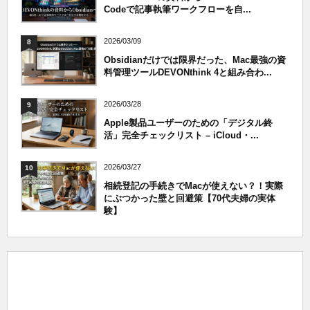
Codeで記事執筆ワークフローを自...
2026/03/09
8
Obsidianだけでは限界だった、Mac最強の資
料管理ツールDEVONthink 4と組み合わ...
2026/03/28
9
Apple製品ユーザーのための「デジタル終
活」完全チェックリスト – iCloud・...
2026/03/27
10
相続登記の手続きでMacが使えない？！実際
にぶつかった壁と回避策【70代夫婦の実体
験】