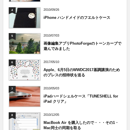
2010/09/26
4
iPhone ハンドメイドのフエルトケース
2010/07/03
5
画像編集アプリPhotoForgeのトーンカーブで
遊んでみました
2017/05/10
6
Apple、6月5日のWWDC2017基調講演のため
のプレスの招待状を送る
2010/05/03
7
iPadハードシェルケース「TUNESHELL for
iPad クリア」
2010/12/05
8
MacBook Air を購入したので・・・その1・
Mac同士の同期を取る