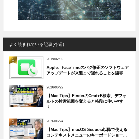
よく読まれている記事(今週)
2019/02/02
1
Apple、FaceTimeのバグ修正のソフトウェア
アップデートが来週まで遅れることを謝罪
2026/06/22
2
【Mac Tips】FinderのCmd+F検索、デフォ
ルトの検索範囲を変えると格段に使いやす
く...
2026/06/24
3
【Mac Tips】macOS Sequoia以降で使える
コンテキストメニューのキーボードショー...