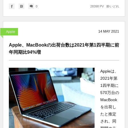
0
28398 PV
酔いどれ
14
MAY
2021
Apple
Apple、MacBookの出荷台数は2021年第1四半期に前
年同期比94%増
Appleは、
2021年第
1四半期に
570万台の
MacBook
を出荷し
たと推定
され、同