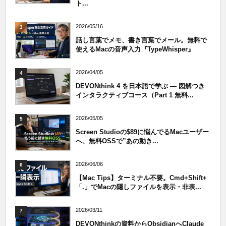
ト...
2026/05/16
3
話し言葉でメモ、書き言葉でメール。無料で
使えるMacの音声入力『TypeWhisper』
2026/04/05
4
DEVONthink 4 を日本語で学ぶ — 図解つき
インタラクティブコース（Part 1 無料...
2026/05/05
5
Screen Studioの$89に悩んでるMacユーザー
へ、無料OSSで”あの動き...
2026/06/06
6
【Mac Tips】ターミナル不要。Cmd+Shift+
「.」でMacの隠しファイルを表示・非表...
2026/03/11
7
DEVONthinkの資料からObsidianへClaude