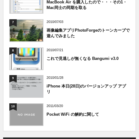
MacBook Air を購入したので・・・その1・
Mac同士の同期を取る
2010/07/03
7
画像編集アプリPhotoForgeのトーンカーブで
遊んでみました
2010/07/21
8
これで見逃しが無くなる Bangumi v3.0
2010/01/28
9
iPhone 本日(28日)のバージョンアップ アプ
リ
2011/03/20
10
Pocket WiFi の解約に関して