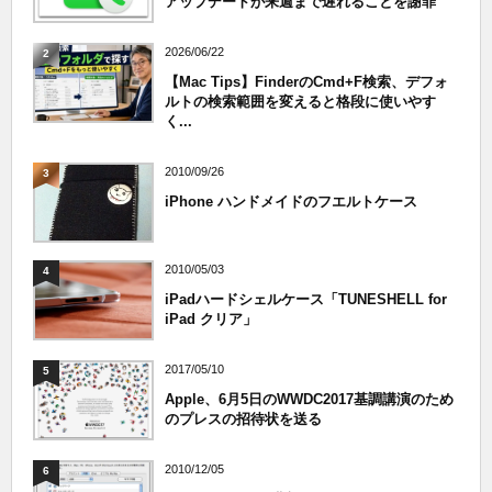
アップデートが来週まで遅れることを謝罪
2026/06/22
2
【Mac Tips】FinderのCmd+F検索、デフォ
ルトの検索範囲を変えると格段に使いやす
く...
2010/09/26
3
iPhone ハンドメイドのフエルトケース
2010/05/03
4
iPadハードシェルケース「TUNESHELL for
iPad クリア」
2017/05/10
5
Apple、6月5日のWWDC2017基調講演のため
のプレスの招待状を送る
2010/12/05
6