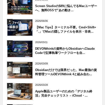
Screen Studioの$89に悩んでるMacユーザー
へ、無料OSSで”あの動き...
2026/06/06
6
【Mac Tips】ターミナル不要。Cmd+Shift+
「.」でMacの隠しファイルを表示・非表...
2026/03/11
7
DEVONthinkの資料からObsidianへClaude
Codeで記事執筆ワークフローを自...
2026/03/09
8
Obsidianだけでは限界だった、Mac最強の資
料管理ツールDEVONthink 4と組み合わ...
2026/03/28
9
Apple製品ユーザーのための「デジタル終
活」完全チェックリスト – iCloud・...