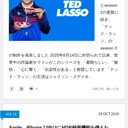
とseason
2の更新に
続き、
「テッ
ド・ラッ
ソ」の
season 3
の制作を発表しました 2020年8月14日に封切られて以来、世
界中の評論家やファンがこのシリーズを 「素晴らしい」「愉
快」「心に響く」「伝染性がある」と称賛しています 「テッ
ド・ラッソ」の主演はジェイソン・スデイキ...
0
1481 PV
酔いどれ
29
OCT
2020
iOS 14
Apple、iPhone 12向けにHDR録画機能を備えた