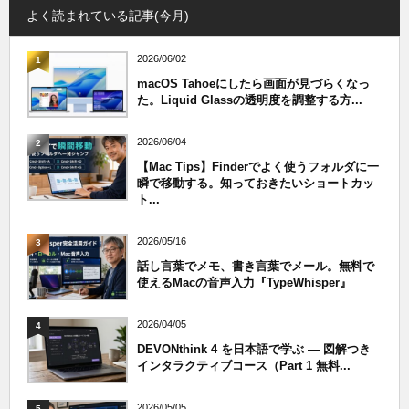
よく読まれている記事(今月)
2026/06/02
1
macOS Tahoeにしたら画面が見づらくなっ
た。Liquid Glassの透明度を調整する方...
2026/06/04
2
【Mac Tips】Finderでよく使うフォルダに一
瞬で移動する。知っておきたいショートカッ
ト...
2026/05/16
3
話し言葉でメモ、書き言葉でメール。無料で
使えるMacの音声入力『TypeWhisper』
2026/04/05
4
DEVONthink 4 を日本語で学ぶ — 図解つき
インタラクティブコース（Part 1 無料...
2026/05/05
5