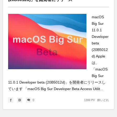
macOS
Big Sur
11.0.1
Developer
beta
(20B5012
d) Apple
は、
「macOS
Big Sur
11.0.1 Developer beta (20B5012d)」を開発者にリリースし
ています 「macOS Big Sur Developer Beta Access Utilit...
0
1399 PV
酔いどれ