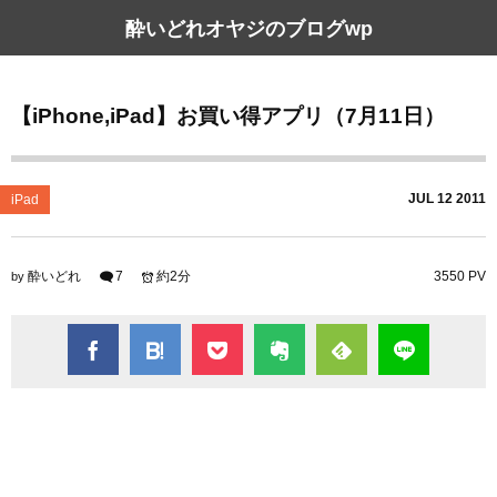
酔いどれオヤジのブログwp
【iPhone,iPad】お買い得アプリ（7月11日）
JUL
12
2011
iPad
酔いどれ
7
約2分
3550 PV
by