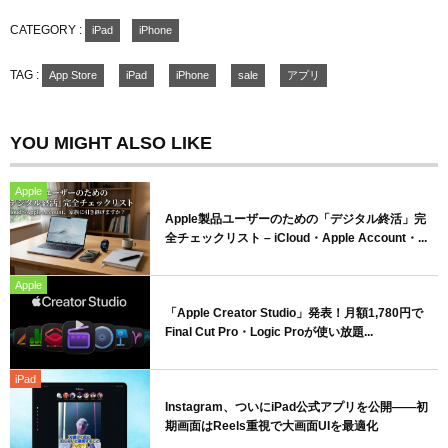
CATEGORY :
iPad
iPhone
TAG :
App Store
iPad
iPhone
sale
アプリ
YOU MIGHT ALSO LIKE
Apple
Apple製品ユーザーのための「デジタル終活」完
全チェックリスト – iCloud・Apple Account・...
Apple
「Apple Creator Studio」発表！月額1,780円で
Final Cut Pro・Logic Proが使い放題...
iPad
Instagram、ついにiPad公式アプリを公開——初
期画面はReels重視で大画面UIを最適化