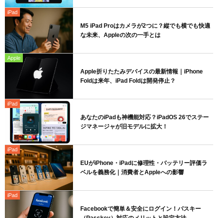
iPad
M5 iPad Proはカメラが2つに？縦でも横でも快適
な未来、Appleの次の一手とは
Apple
Apple折りたたみデバイスの最新情報｜iPhone
Foldは来年、iPad Foldは開発停止？
iPad
あなたのiPadも神機能対応？iPadOS 26でステー
ジマネージャが旧モデルに拡大！
iPad
EUがiPhone・iPadに修理性・バッテリー評価ラ
ベルを義務化｜消費者とAppleへの影響
iPad
Facebookで簡単＆安全にログイン！パスキー