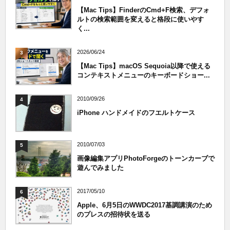
【Mac Tips】FinderのCmd+F検索、デフォ
ルトの検索範囲を変えると格段に使いやす
く...
2026/06/24
3
【Mac Tips】macOS Sequoia以降で使える
コンテキストメニューのキーボードショー...
2010/09/26
4
iPhone ハンドメイドのフエルトケース
2010/07/03
5
画像編集アプリPhotoForgeのトーンカーブで
遊んでみました
2017/05/10
6
Apple、6月5日のWWDC2017基調講演のため
のプレスの招待状を送る