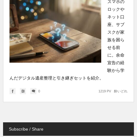
スマホの
ロックや
ネット口
座、サブ
スクが家
族を困ら
せる前
に。余命
宣告の経
験から学
んだデジタル遺産整理と引き継ぎセットを紹介。
0
1219 PV
酔いどれ
Subscribe / Share