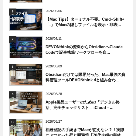
2026/06/06
6
【Mac Tips】ターミナル不要。Cmd+Shift+
「.」でMacの隠しファイルを表示・非表...
2026/03/11
7
DEVONthinkの資料からObsidianへClaude
Codeで記事執筆ワークフローを自...
2026/03/09
8
Obsidianだけでは限界だった、Mac最強の資
料管理ツールDEVONthink 4と組み合わ...
2026/03/28
9
Apple製品ユーザーのための「デジタル終
活」完全チェックリスト – iCloud・...
2026/03/27
10
相続登記の手続きでMacが使えない？！実際
にぶつかった壁と回避策【70代夫婦の実体