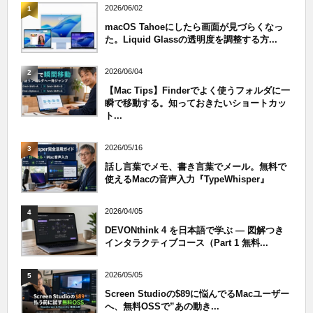
2026/06/02
1
macOS Tahoeにしたら画面が見づらくなっ
た。Liquid Glassの透明度を調整する方...
2026/06/04
2
【Mac Tips】Finderでよく使うフォルダに一
瞬で移動する。知っておきたいショートカッ
ト...
2026/05/16
3
話し言葉でメモ、書き言葉でメール。無料で
使えるMacの音声入力『TypeWhisper』
2026/04/05
4
DEVONthink 4 を日本語で学ぶ — 図解つき
インタラクティブコース（Part 1 無料...
2026/05/05
5
Screen Studioの$89に悩んでるMacユーザー
へ、無料OSSで”あの動き...