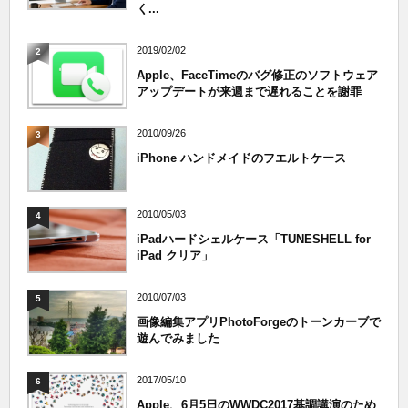
く...
2019/02/02
2
Apple、FaceTimeのバグ修正のソフトウェア
アップデートが来週まで遅れることを謝罪
2010/09/26
3
iPhone ハンドメイドのフエルトケース
2010/05/03
4
iPadハードシェルケース「TUNESHELL for
iPad クリア」
2010/07/03
5
画像編集アプリPhotoForgeのトーンカーブで
遊んでみました
2017/05/10
6
Apple、6月5日のWWDC2017基調講演のため