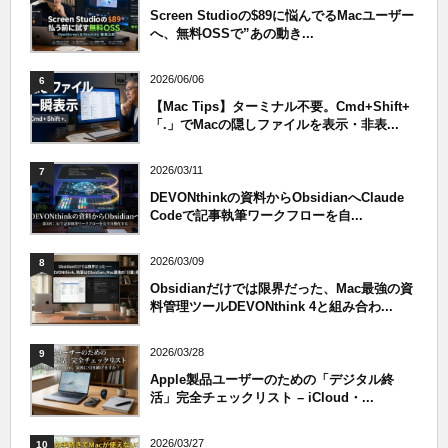
Screen Studioの$89に悩んでるMacユーザー
へ、無料OSSで”あの動き...
2026/06/06
6
【Mac Tips】ターミナル不要。Cmd+Shift+
「.」でMacの隠しファイルを表示・非表...
2026/03/11
7
DEVONthinkの資料からObsidianへClaude
Codeで記事執筆ワークフローを自...
2026/03/09
8
Obsidianだけでは限界だった、Mac最強の資
料管理ツールDEVONthink 4と組み合わ...
2026/03/28
9
Apple製品ユーザーのための「デジタル終
活」完全チェックリスト – iCloud・...
2026/03/27
10