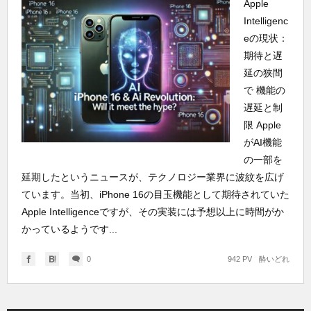
Apple
Intelligenc
eの現状：
期待と遅
延の狭間
で 機能の
遅延と制
限 Apple
がAI機能
の一部を
延期したというニュースが、テクノロジー業界に波紋を広げ
ています。当初、iPhone 16の目玉機能として期待されていた
Apple Intelligenceですが、その実装には予想以上に時間がか
かっているようです...
0
942 PV
酔いどれ