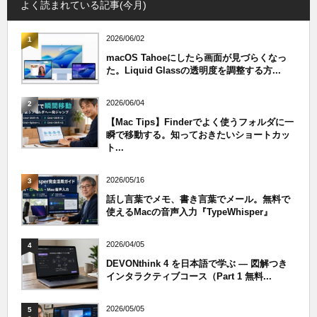
よく読まれている記事(今月)
2026/06/02
1
macOS Tahoeにしたら画面が見づらくなっ
た。Liquid Glassの透明度を調整する方...
2026/06/04
2
【Mac Tips】Finderでよく使うフォルダに一
瞬で移動する。知っておきたいショートカッ
ト...
2026/05/16
3
話し言葉でメモ、書き言葉でメール。無料で
使えるMacの音声入力『TypeWhisper』
2026/04/05
4
DEVONthink 4 を日本語で学ぶ — 図解つき
インタラクティブコース（Part 1 無料...
2026/05/05
5