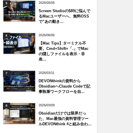
2026/05/05
5
Screen Studioの$89に悩んで
るMacユーザーへ、無料OSS
で”あの動き...
2026/06/06
6
【Mac Tips】ターミナル不
要。Cmd+Shift+「.」でMac
の隠しファイルを表示・非
表...
2026/03/11
7
DEVONthinkの資料から
ObsidianへClaude Codeで記
事執筆ワークフローを自...
2026/03/09
8
Obsidianだけでは限界だっ
た、Mac最強の資料管理ツー
ルDEVONthink 4と組み合わ...