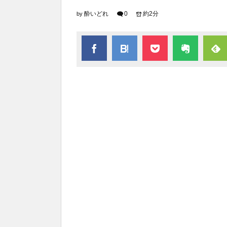
酔いどれ
0
約2分
by