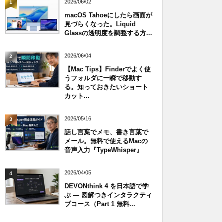
2026/06/02
1
macOS Tahoeにしたら画面が
見づらくなった。Liquid
Glassの透明度を調整する方...
2026/06/04
2
【Mac Tips】Finderでよく使
うフォルダに一瞬で移動す
る。知っておきたいショート
カット...
2026/05/16
3
話し言葉でメモ、書き言葉で
メール。無料で使えるMacの
音声入力『TypeWhisper』
2026/04/05
4
DEVONthink 4 を日本語で学
ぶ — 図解つきインタラクティ
ブコース（Part 1 無料...