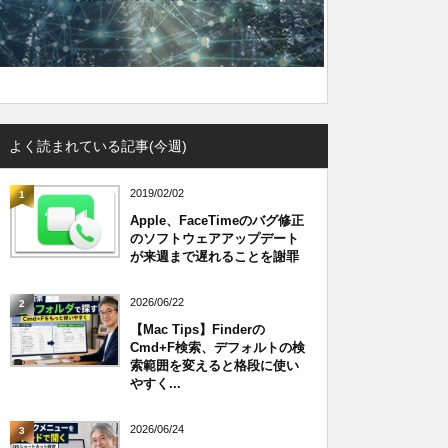
よく読まれている記事(今週)
2019/02/02
1
Apple、FaceTimeのバグ修正
のソフトウェアアップデート
が来週まで遅れることを謝罪
2026/06/22
2
【Mac Tips】Finderの
Cmd+F検索、デフォルトの検
索範囲を変えると格段に使い
やすく...
2026/06/24
3