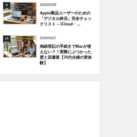
2026/03/28
9
Apple製品ユーザーのための
「デジタル終活」完全チェッ
クリスト – iCloud・...
2026/03/27
10
相続登記の手続きでMacが使
えない？！実際にぶつかった
壁と回避策【70代夫婦の実体
験】