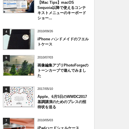
【Mac Tips】macOS
Sequoia以降で使えるコンテ
キストメニューのキーボード
ショー...
2010/09/26
4
iPhone ハンドメイドのフエル
トケース
2010/07/03
5
画像編集アプリPhotoForgeの
トーンカーブで遊んでみまし
た
2017/05/10
6
Apple、6月5日のWWDC2017
基調講演のためのプレスの招
待状を送る
2010/05/03
7
iPadハードシェルケース