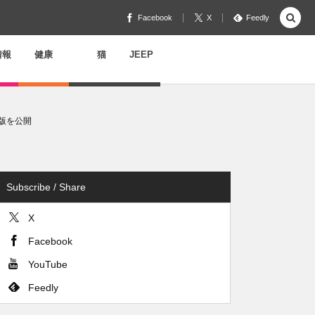
Facebook
X
Feedly
情報
健康
猫
JEEP
語版を公開
Subscribe / Share
X
Facebook
YouTube
Feedly