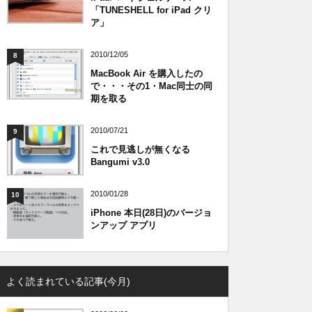
「TUNESHELL for iPad クリ
ア」
2010/12/05
8
MacBook Air を購入したの
で・・・その1・Mac同士の同
期を取る
2010/07/21
9
これで見逃しが無くなる
Bangumi v3.0
2010/01/28
10
iPhone 本日(28日)のバージョ
ンアップ アプリ
よく読まれている記事(今月)