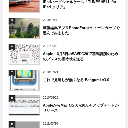
iPadハードシェルケース「TUNESHELL for
iPad クリア」
2010/07/03
5
画像編集アプリPhotoForgeのトーンカーブで
遊んでみました
2017/05/10
6
Apple、6月5日のWWDC2017基調講演のため
のプレスの招待状を送る
2010/07/21
7
これで見逃しが無くなる Bangumi v3.0
2010/06/16
8
AppleからMac OS X v10.6.4 アップデートが
リリース
2011/03/20
9