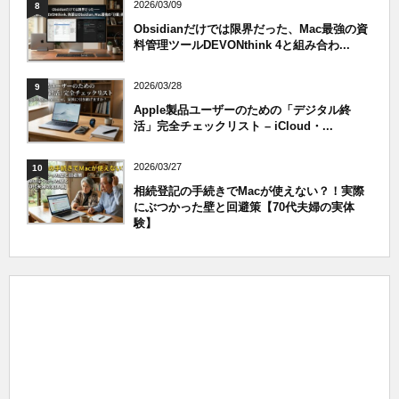
2026/03/09
8
Obsidianだけでは限界だった、Mac最強の資
料管理ツールDEVONthink 4と組み合わ...
2026/03/28
9
Apple製品ユーザーのための「デジタル終
活」完全チェックリスト – iCloud・...
2026/03/27
10
相続登記の手続きでMacが使えない？！実際
にぶつかった壁と回避策【70代夫婦の実体
験】