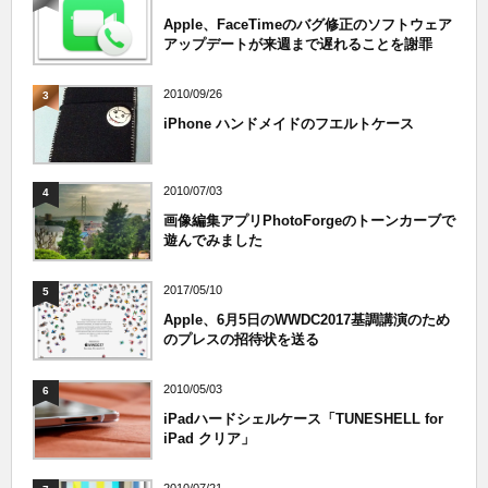
Apple、FaceTimeのバグ修正のソフトウェア
アップデートが来週まで遅れることを謝罪
2010/09/26
3
iPhone ハンドメイドのフエルトケース
2010/07/03
4
画像編集アプリPhotoForgeのトーンカーブで
遊んでみました
2017/05/10
5
Apple、6月5日のWWDC2017基調講演のため
のプレスの招待状を送る
2010/05/03
6
iPadハードシェルケース「TUNESHELL for
iPad クリア」