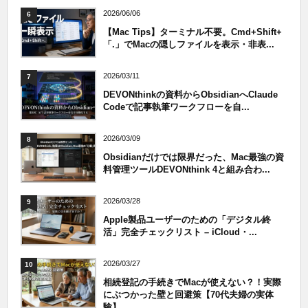
2026/06/06
6
【Mac Tips】ターミナル不要。Cmd+Shift+
「.」でMacの隠しファイルを表示・非表...
2026/03/11
7
DEVONthinkの資料からObsidianへClaude
Codeで記事執筆ワークフローを自...
2026/03/09
8
Obsidianだけでは限界だった、Mac最強の資
料管理ツールDEVONthink 4と組み合わ...
2026/03/28
9
Apple製品ユーザーのための「デジタル終
活」完全チェックリスト – iCloud・...
2026/03/27
10
相続登記の手続きでMacが使えない？！実際
にぶつかった壁と回避策【70代夫婦の実体
験】