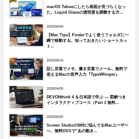
macOS Tahoeにしたら画面が見づらくなっ
た。Liquid Glassの透明度を調整する方...
2026/06/04
2
【Mac Tips】Finderでよく使うフォルダに一
瞬で移動する。知っておきたいショートカッ
ト...
2026/05/16
3
話し言葉でメモ、書き言葉でメール。無料で
使えるMacの音声入力『TypeWhisper』
2026/04/05
4
DEVONthink 4 を日本語で学ぶ — 図解つき
インタラクティブコース（Part 1 無料...
2026/05/05
5
Screen Studioの$89に悩んでるMacユーザー
へ、無料OSSで”あの動き...