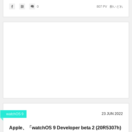
0
807 PV
酔いどれ
23
JUN
2022
watchOS 9
Apple、「watchOS 9 Developer beta 2 (20R5307h)