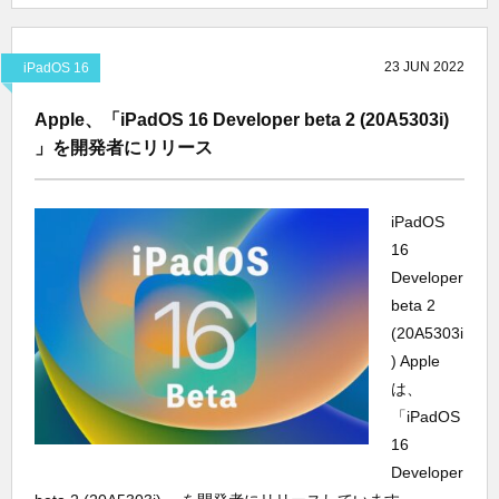
23
JUN
2022
iPadOS 16
Apple、「iPadOS 16 Developer beta 2 (20A5303i)
」を開発者にリリース
iPadOS
16
Developer
beta 2
(20A5303i
) Apple
は、
「iPadOS
16
Developer