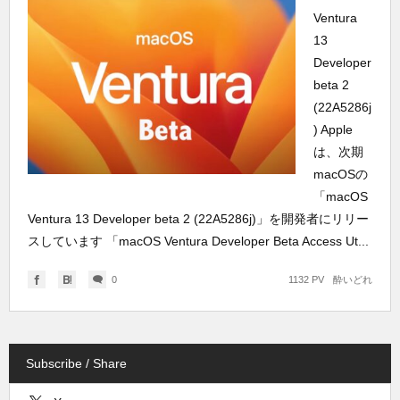
Ventura
13
Developer
beta 2
(22A5286j
) Apple
は、次期
macOSの
「macOS
Ventura 13 Developer beta 2 (22A5286j)」を開発者にリリー
スしています 「macOS Ventura Developer Beta Access Ut...
0
1132 PV
酔いどれ
Subscribe / Share