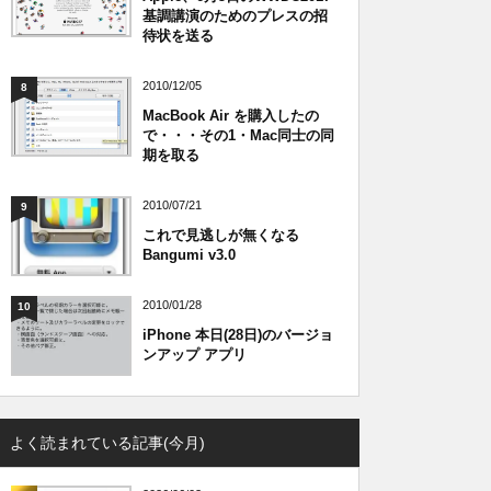
基調講演のためのプレスの招
待状を送る
2010/12/05
8
MacBook Air を購入したの
で・・・その1・Mac同士の同
期を取る
2010/07/21
9
これで見逃しが無くなる
Bangumi v3.0
2010/01/28
10
iPhone 本日(28日)のバージョ
ンアップ アプリ
よく読まれている記事(今月)