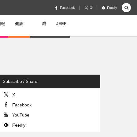
Facebook
X
Feedly
情報
健康
猫
JEEP
Subscribe / Share
X
Facebook
YouTube
Feedly