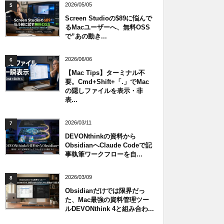
2026/05/05
5
Screen Studioの$89に悩んで
るMacユーザーへ、無料OSS
で”あの動き...
2026/06/06
6
【Mac Tips】ターミナル不
要。Cmd+Shift+「.」でMac
の隠しファイルを表示・非
表...
2026/03/11
7
DEVONthinkの資料から
ObsidianへClaude Codeで記
事執筆ワークフローを自...
2026/03/09
8
Obsidianだけでは限界だっ
た、Mac最強の資料管理ツー
ルDEVONthink 4と組み合わ...