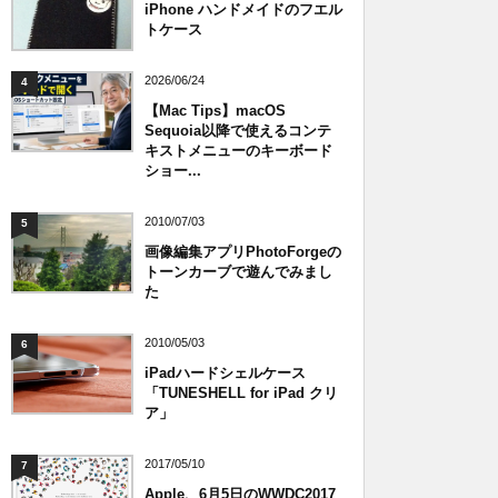
iPhone ハンドメイドのフエル
トケース
2026/06/24
4
【Mac Tips】macOS
Sequoia以降で使えるコンテ
キストメニューのキーボード
ショー...
2010/07/03
5
画像編集アプリPhotoForgeの
トーンカーブで遊んでみまし
た
2010/05/03
6
iPadハードシェルケース
「TUNESHELL for iPad クリ
ア」
2017/05/10
7
Apple、6月5日のWWDC2017