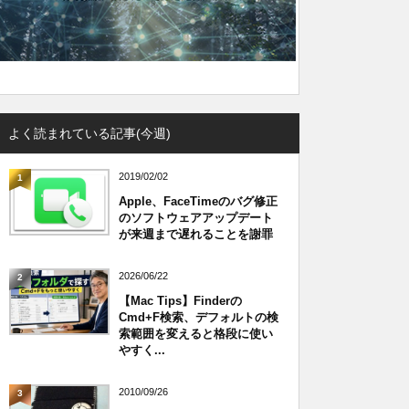
よく読まれている記事(今週)
2019/02/02
1
Apple、FaceTimeのバグ修正
のソフトウェアアップデート
が来週まで遅れることを謝罪
2026/06/22
2
【Mac Tips】Finderの
Cmd+F検索、デフォルトの検
索範囲を変えると格段に使い
やすく...
2010/09/26
3