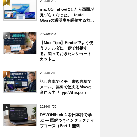
2026/06/02
1
macOS Tahoeにしたら画面が
見づらくなった。Liquid
Glassの透明度を調整する方...
2026/06/04
2
【Mac Tips】Finderでよく使
うフォルダに一瞬で移動す
る。知っておきたいショート
カット...
2026/05/16
3
話し言葉でメモ、書き言葉で
メール。無料で使えるMacの
音声入力『TypeWhisper』
2026/04/05
4
DEVONthink 4 を日本語で学
ぶ — 図解つきインタラクティ
ブコース（Part 1 無料...