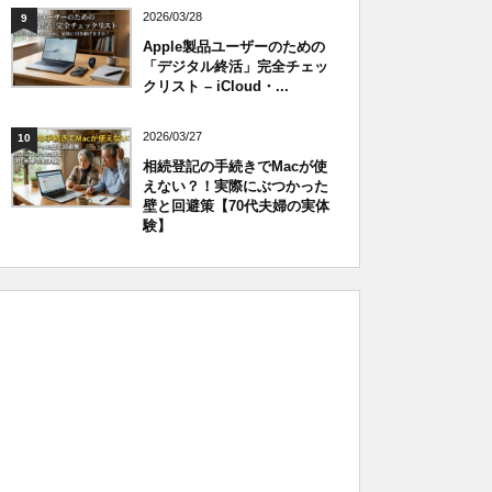
2026/03/28
9
Apple製品ユーザーのための
「デジタル終活」完全チェッ
クリスト – iCloud・...
2026/03/27
10
相続登記の手続きでMacが使
えない？！実際にぶつかった
壁と回避策【70代夫婦の実体
験】