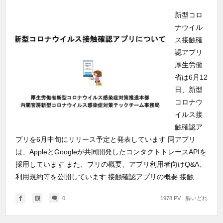
新型コロ
ナウイル
ス接触確
認アプリ
厚生労働
省は6月12
日、新型
コロナウ
イルス接
触確認ア
プリを6月中旬にリリース予定と発表しています 同アプリ
は、AppleとGoogleが共同開発したコンタクトトレースAPIを
採用しています また、プリの概要、アプリ利用者向けQ&A、
利用規約等を公開しています 接触確認アプリの概要 接触...
0
1978 PV
酔いどれ