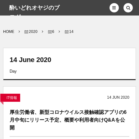
酔いどれオヤジのブ
ログwp
HOME
2020
6
14
14 June 2020
Day
14
JUN
2020
IT情報
厚生労働省、新型コロナウイルス接触確認アプリの6
月中旬にリリース予定、概要や利用者向けQ&Aを公
開