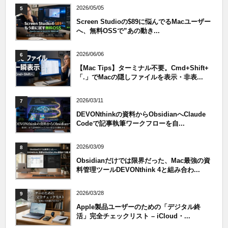
2026/05/05
5
Screen Studioの$89に悩んでるMacユーザー
へ、無料OSSで”あの動き...
2026/06/06
6
【Mac Tips】ターミナル不要。Cmd+Shift+
「.」でMacの隠しファイルを表示・非表...
2026/03/11
7
DEVONthinkの資料からObsidianへClaude
Codeで記事執筆ワークフローを自...
2026/03/09
8
Obsidianだけでは限界だった、Mac最強の資
料管理ツールDEVONthink 4と組み合わ...
2026/03/28
9
Apple製品ユーザーのための「デジタル終
活」完全チェックリスト – iCloud・...