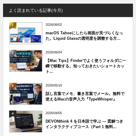
よく読まれている記事(今月)
2026/06/02
1
macOS Tahoeにしたら画面が見づらくなっ
た。Liquid Glassの透明度を調整する方...
2026/06/04
2
【Mac Tips】Finderでよく使うフォルダに一
瞬で移動する。知っておきたいショートカッ
ト...
2026/05/16
3
話し言葉でメモ、書き言葉でメール。無料で
使えるMacの音声入力『TypeWhisper』
2026/04/05
4
DEVONthink 4 を日本語で学ぶ — 図解つき
インタラクティブコース（Part 1 無料...