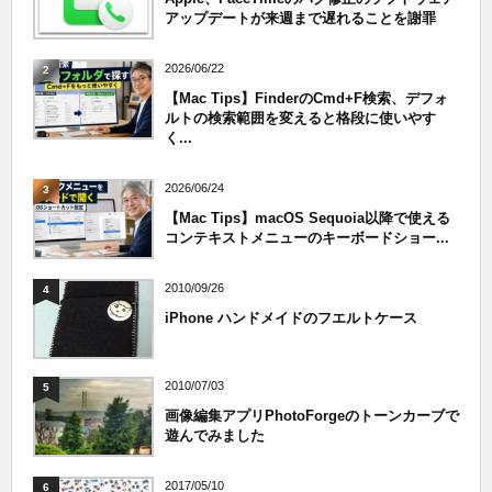
アップデートが来週まで遅れることを謝罪
2026/06/22
2
【Mac Tips】FinderのCmd+F検索、デフォ
ルトの検索範囲を変えると格段に使いやす
く...
2026/06/24
3
【Mac Tips】macOS Sequoia以降で使える
コンテキストメニューのキーボードショー...
2010/09/26
4
iPhone ハンドメイドのフエルトケース
2010/07/03
5
画像編集アプリPhotoForgeのトーンカーブで
遊んでみました
2017/05/10
6