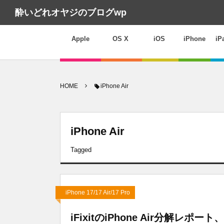
酔いどれオヤジのブログwp
Apple
OS X
iOS
iPhone
iP
HOME
iPhone Air
iPhone Air
Tagged
iPhone 17/17 Air/17 Pro
iFixitのiPhone Air分解レ