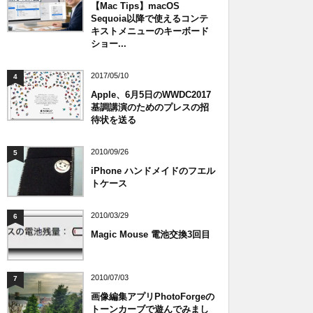
【Mac Tips】macOS
Sequoia以降で使えるコンテ
キストメニューのキーボード
ショー...
2017/05/10
4
Apple、6月5日のWWDC2017
基調講演のためのプレスの招
待状を送る
2010/09/26
5
iPhone ハンドメイドのフエル
トケース
2010/03/29
6
Magic Mouse 電池交換3回目
2010/07/03
7
画像編集アプリPhotoForgeの
トーンカーブで遊んでみまし