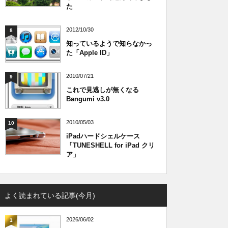
た
2012/10/30
8
知っているようで知らなかっ
た「Apple ID」
2010/07/21
9
これで見逃しが無くなる
Bangumi v3.0
2010/05/03
10
iPadハードシェルケース
「TUNESHELL for iPad クリ
ア」
よく読まれている記事(今月)
2026/06/02
1