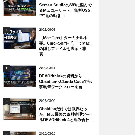
Screen Studioの$89に悩んで
るMacユーザーへ、無料OSS
で”あの動き...
2026/06/06
6
【Mac Tips】ターミナル不
要。Cmd+Shift+「.」でMac
の隠しファイルを表示・非
表...
2026/03/11
7
DEVONthinkの資料から
ObsidianへClaude Codeで記
事執筆ワークフローを自...
2026/03/09
8
Obsidianだけでは限界だっ
た、Mac最強の資料管理ツー
ルDEVONthink 4と組み合わ...
2026/03/28
9