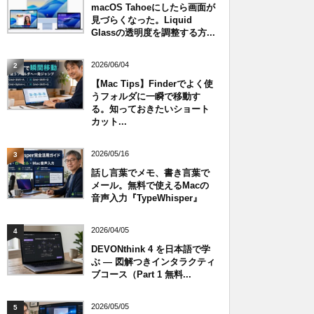
macOS Tahoeにしたら画面が
見づらくなった。Liquid
Glassの透明度を調整する方...
2026/06/04
2
【Mac Tips】Finderでよく使
うフォルダに一瞬で移動す
る。知っておきたいショート
カット...
2026/05/16
3
話し言葉でメモ、書き言葉で
メール。無料で使えるMacの
音声入力『TypeWhisper』
2026/04/05
4
DEVONthink 4 を日本語で学
ぶ — 図解つきインタラクティ
ブコース（Part 1 無料...
2026/05/05
5