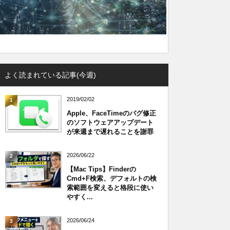
よく読まれている記事(今週)
2019/02/02
1
Apple、FaceTimeのバグ修正
のソフトウェアアップデート
が来週まで遅れることを謝罪
2026/06/22
2
【Mac Tips】Finderの
Cmd+F検索、デフォルトの検
索範囲を変えると格段に使い
やすく...
2026/06/24
3