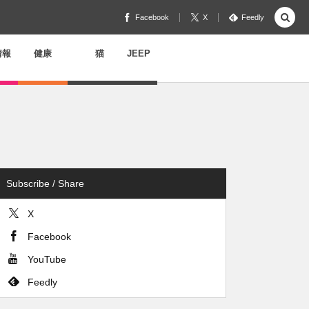
Facebook
X
Feedly
情報
健康
猫
JEEP
Subscribe / Share
X
Facebook
YouTube
Feedly