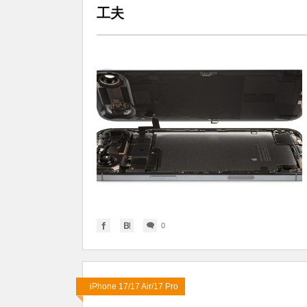
工夫
0
iPhone 17/17 Air/17 Pro