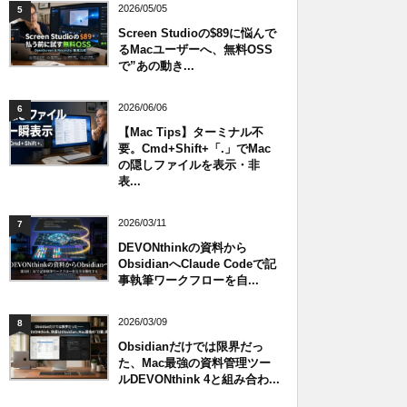
2026/05/05
5
Screen Studioの$89に悩んで
るMacユーザーへ、無料OSS
で”あの動き...
2026/06/06
6
【Mac Tips】ターミナル不
要。Cmd+Shift+「.」でMac
の隠しファイルを表示・非
表...
2026/03/11
7
DEVONthinkの資料から
ObsidianへClaude Codeで記
事執筆ワークフローを自...
2026/03/09
8
Obsidianだけでは限界だっ
た、Mac最強の資料管理ツー
ルDEVONthink 4と組み合わ...