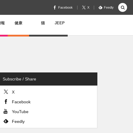
Facebook
X
Feedly
情報
健康
猫
JEEP
Subscribe / Share
X
Facebook
YouTube
Feedly