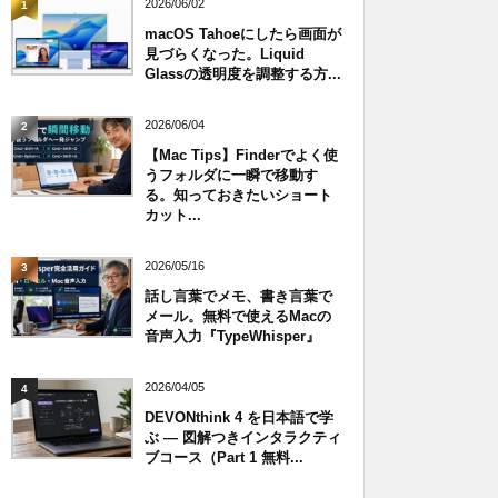
2026/06/02
1
macOS Tahoeにしたら画面が
見づらくなった。Liquid
Glassの透明度を調整する方...
2026/06/04
2
【Mac Tips】Finderでよく使
うフォルダに一瞬で移動す
る。知っておきたいショート
カット...
2026/05/16
3
話し言葉でメモ、書き言葉で
メール。無料で使えるMacの
音声入力『TypeWhisper』
2026/04/05
4
DEVONthink 4 を日本語で学
ぶ — 図解つきインタラクティ
ブコース（Part 1 無料...