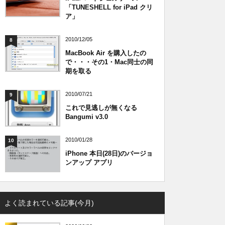
「TUNESHELL for iPad クリ
ア」
2010/12/05
8
MacBook Air を購入したの
で・・・その1・Mac同士の同
期を取る
2010/07/21
9
これで見逃しが無くなる
Bangumi v3.0
2010/01/28
10
iPhone 本日(28日)のバージョ
ンアップ アプリ
よく読まれている記事(今月)