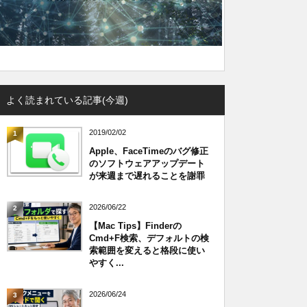
よく読まれている記事(今週)
2019/02/02
1
Apple、FaceTimeのバグ修正
のソフトウェアアップデート
が来週まで遅れることを謝罪
2026/06/22
2
【Mac Tips】Finderの
Cmd+F検索、デフォルトの検
索範囲を変えると格段に使い
やすく...
2026/06/24
3