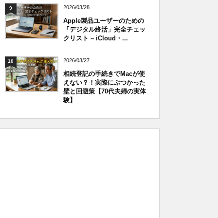
2026/03/28
9
Apple製品ユーザーのための
「デジタル終活」完全チェッ
クリスト – iCloud・...
2026/03/27
10
相続登記の手続きでMacが使
えない？！実際にぶつかった
壁と回避策【70代夫婦の実体
験】