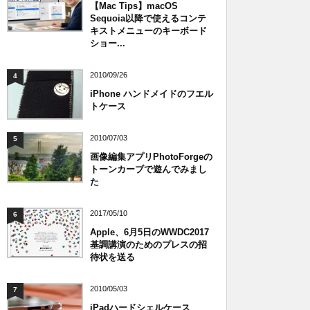
【Mac Tips】macOS
Sequoia以降で使えるコンテ
キストメニューのキーボード
ショー...
2010/09/26
4
iPhone ハンドメイドのフエル
トケース
2010/07/03
5
画像編集アプリPhotoForgeの
トーンカーブで遊んでみまし
た
2017/05/10
6
Apple、6月5日のWWDC2017
基調講演のためのプレスの招
待状を送る
2010/05/03
7
iPadハードシェルケース