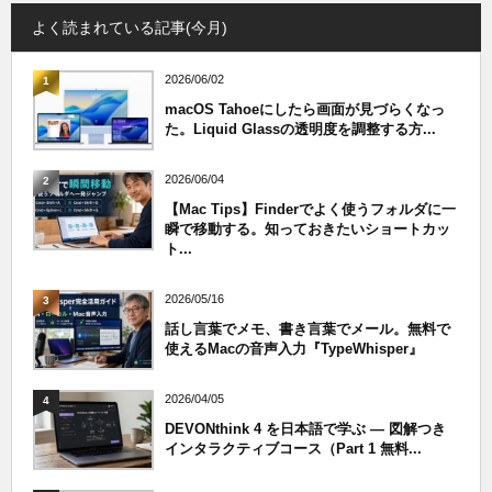
よく読まれている記事(今月)
2026/06/02
1
macOS Tahoeにしたら画面が見づらくなっ
た。Liquid Glassの透明度を調整する方...
2026/06/04
2
【Mac Tips】Finderでよく使うフォルダに一
瞬で移動する。知っておきたいショートカッ
ト...
2026/05/16
3
話し言葉でメモ、書き言葉でメール。無料で
使えるMacの音声入力『TypeWhisper』
2026/04/05
4
DEVONthink 4 を日本語で学ぶ — 図解つき
インタラクティブコース（Part 1 無料...