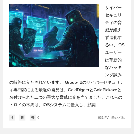
サイバー
セキュリ
ティの脅
威が絶え
ず進化す
る中、iOS
ユーザー
は革新的
なハッキ
ング試み
の岐路に立たされています。 Group-IBのサイバーセキュリテ
ィ専門家による最近の発見は、GoldDiggerとGoldPickaxeと
名付けられた二つの重大な脅威に光を当てました。これらの
トロイの木馬は、iOSシステムに侵入し、顔認...
0
931 PV
酔いどれ