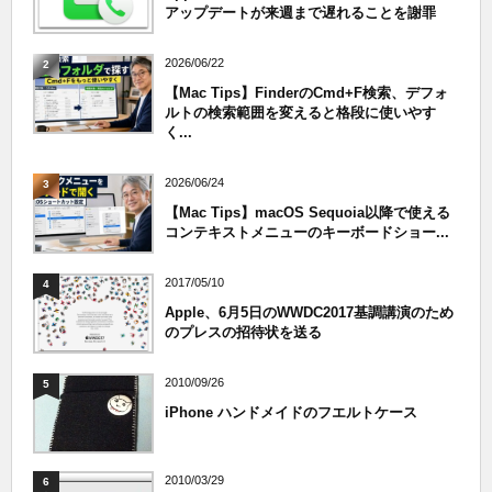
アップデートが来週まで遅れることを謝罪
2026/06/22
2
【Mac Tips】FinderのCmd+F検索、デフォ
ルトの検索範囲を変えると格段に使いやす
く...
2026/06/24
3
【Mac Tips】macOS Sequoia以降で使える
コンテキストメニューのキーボードショー...
2017/05/10
4
Apple、6月5日のWWDC2017基調講演のため
のプレスの招待状を送る
2010/09/26
5
iPhone ハンドメイドのフエルトケース
2010/03/29
6