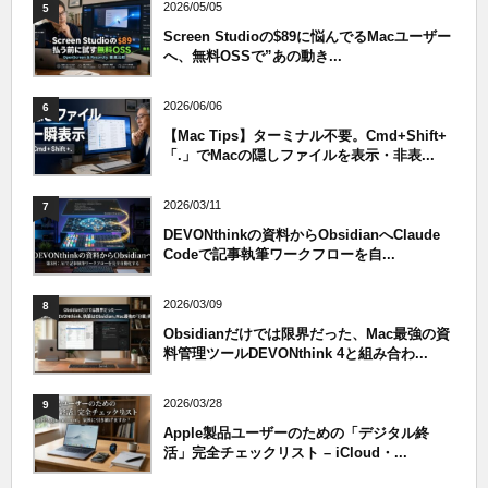
2026/05/05
5
Screen Studioの$89に悩んでるMacユーザー
へ、無料OSSで”あの動き...
2026/06/06
6
【Mac Tips】ターミナル不要。Cmd+Shift+
「.」でMacの隠しファイルを表示・非表...
2026/03/11
7
DEVONthinkの資料からObsidianへClaude
Codeで記事執筆ワークフローを自...
2026/03/09
8
Obsidianだけでは限界だった、Mac最強の資
料管理ツールDEVONthink 4と組み合わ...
2026/03/28
9
Apple製品ユーザーのための「デジタル終
活」完全チェックリスト – iCloud・...