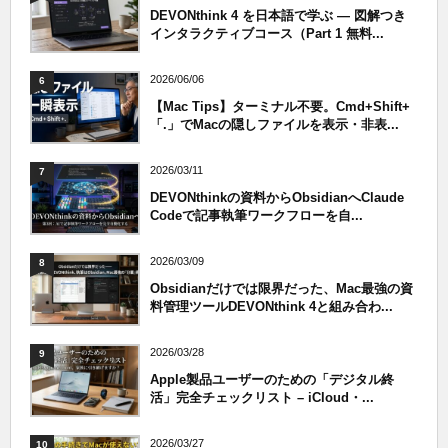
DEVONthink 4 を日本語で学ぶ — 図解つき
インタラクティブコース（Part 1 無料...
2026/06/06
6
【Mac Tips】ターミナル不要。Cmd+Shift+
「.」でMacの隠しファイルを表示・非表...
2026/03/11
7
DEVONthinkの資料からObsidianへClaude
Codeで記事執筆ワークフローを自...
2026/03/09
8
Obsidianだけでは限界だった、Mac最強の資
料管理ツールDEVONthink 4と組み合わ...
2026/03/28
9
Apple製品ユーザーのための「デジタル終
活」完全チェックリスト – iCloud・...
2026/03/27
10