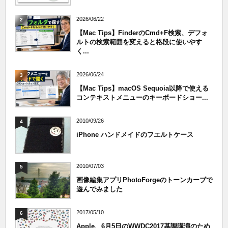
2026/06/22
2
【Mac Tips】FinderのCmd+F検索、デフォ
ルトの検索範囲を変えると格段に使いやす
く...
2026/06/24
3
【Mac Tips】macOS Sequoia以降で使える
コンテキストメニューのキーボードショー...
2010/09/26
4
iPhone ハンドメイドのフエルトケース
2010/07/03
5
画像編集アプリPhotoForgeのトーンカーブで
遊んでみました
2017/05/10
6
Apple、6月5日のWWDC2017基調講演のため