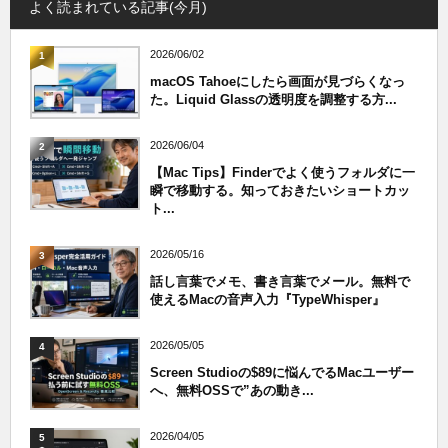
よく読まれている記事(今月)
2026/06/02
1
macOS Tahoeにしたら画面が見づらくなっ
た。Liquid Glassの透明度を調整する方...
2026/06/04
2
【Mac Tips】Finderでよく使うフォルダに一
瞬で移動する。知っておきたいショートカッ
ト...
2026/05/16
3
話し言葉でメモ、書き言葉でメール。無料で
使えるMacの音声入力『TypeWhisper』
2026/05/05
4
Screen Studioの$89に悩んでるMacユーザー
へ、無料OSSで”あの動き...
2026/04/05
5