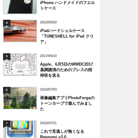
iPhone ハンドメイドのフエル
トケース
2010/05/03
4
iPadハードシェルケース
「TUNESHELL for iPad クリ
ア」
2017/05/10
5
Apple、6月5日のWWDC2017
基調講演のためのプレスの招
待状を送る
2010/07/03
6
画像編集アプリPhotoForgeの
トーンカーブで遊んでみまし
た
2010/07/21
7
これで見逃しが無くなる
Bangumi v3.0