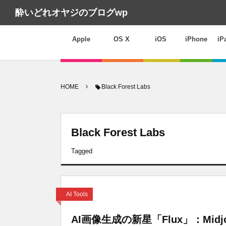
酔いどれオヤジのブログwp
Apple
OS X
iOS
iPhone
iP
HOME
Black Forest Labs
Black Forest Labs
Tagged
AI Tools
AI画像生成の新星「Flux」：Mid