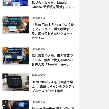
見づらくなった。Liquid
Glassの透明度を調整する方...
2026/06/04
2
【Mac Tips】Finderでよく使
うフォルダに一瞬で移動す
る。知っておきたいショート
カット...
2026/05/16
3
話し言葉でメモ、書き言葉で
メール。無料で使えるMacの
音声入力『TypeWhisper』
2026/04/05
4
DEVONthink 4 を日本語で学
ぶ — 図解つきインタラクティ
ブコース（Part 1 無料...
2026/05/05
5
Screen Studioの$89に悩んで