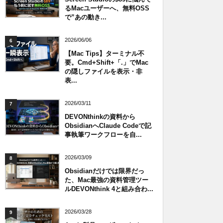
るMacユーザーへ、無料OSS
で”あの動き...
2026/06/06
6
【Mac Tips】ターミナル不
要。Cmd+Shift+「.」でMac
の隠しファイルを表示・非
表...
2026/03/11
7
DEVONthinkの資料から
ObsidianへClaude Codeで記
事執筆ワークフローを自...
2026/03/09
8
Obsidianだけでは限界だっ
た、Mac最強の資料管理ツー
ルDEVONthink 4と組み合わ...
2026/03/28
9