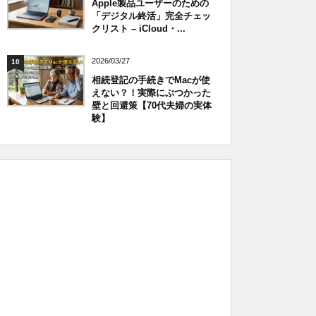
Apple製品ユーザーのための
「デジタル終活」完全チェッ
クリスト – iCloud・...
2026/03/27
10
相続登記の手続きでMacが使
えない？！実際にぶつかった
壁と回避策【70代夫婦の実体
験】