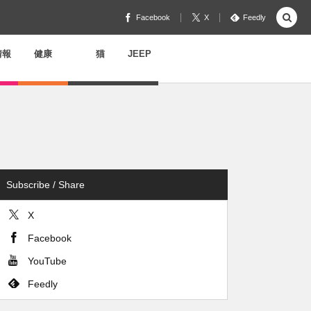
Facebook
X
Feedly
情報
健康
猫
JEEP
Subscribe / Share
X
Facebook
YouTube
Feedly