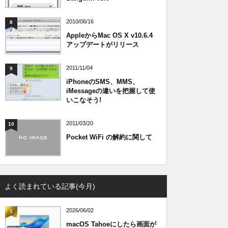
2010/06/16
8
AppleからMac OS X v10.6.4
アップデートがリリース
2011/11/04
9
iPhoneのSMS、MMS、
iMessageの違いを把握して使
いこなそう!
2011/03/20
10
Pocket WiFi の解約に関して
よく読まれている記事(今月)
2026/06/02
1
macOS Tahoeにしたら画面が