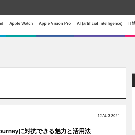
ad
Apple Watch
Apple Vision Pro
AI (artificial intelligence)
IT
12
AUG
2024
journeyに対抗できる魅力と活用法