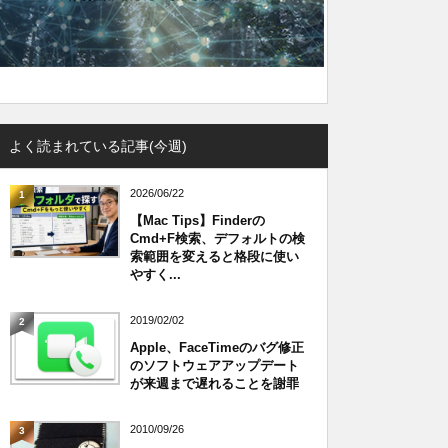
よく読まれている記事(今週)
2026/06/22
1
【Mac Tips】Finderの
Cmd+F検索、デフォルトの検
索範囲を変えると格段に使い
やすく...
2019/02/02
2
Apple、FaceTimeのバグ修正
のソフトウェアアップデート
が来週まで遅れることを謝罪
2010/09/26
3