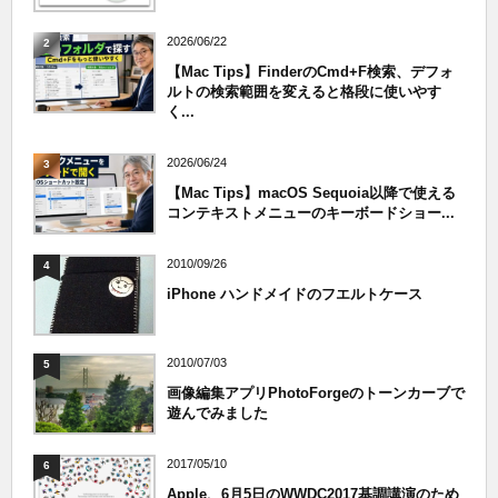
2026/06/22
2
【Mac Tips】FinderのCmd+F検索、デフォ
ルトの検索範囲を変えると格段に使いやす
く...
2026/06/24
3
【Mac Tips】macOS Sequoia以降で使える
コンテキストメニューのキーボードショー...
2010/09/26
4
iPhone ハンドメイドのフエルトケース
2010/07/03
5
画像編集アプリPhotoForgeのトーンカーブで
遊んでみました
2017/05/10
6
Apple、6月5日のWWDC2017基調講演のため