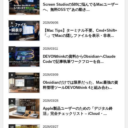
Screen Studioの$89に悩んでるMacユーザー
へ、無料OSSで”あの動き...
2026/06/06
6
【Mac Tips】ターミナル不要。Cmd+Shift+
「.」でMacの隠しファイルを表示・非表...
2026/03/11
7
DEVONthinkの資料からObsidianへClaude
Codeで記事執筆ワークフローを自...
2026/03/09
8
Obsidianだけでは限界だった、Mac最強の資
料管理ツールDEVONthink 4と組み合わ...
2026/03/28
9
Apple製品ユーザーのための「デジタル終
活」完全チェックリスト – iCloud・...
2026/03/27
10