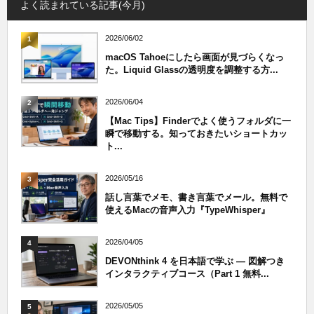
よく読まれている記事(今月)
2026/06/02
1
macOS Tahoeにしたら画面が見づらくなっ
た。Liquid Glassの透明度を調整する方...
2026/06/04
2
【Mac Tips】Finderでよく使うフォルダに一
瞬で移動する。知っておきたいショートカッ
ト...
2026/05/16
3
話し言葉でメモ、書き言葉でメール。無料で
使えるMacの音声入力『TypeWhisper』
2026/04/05
4
DEVONthink 4 を日本語で学ぶ — 図解つき
インタラクティブコース（Part 1 無料...
2026/05/05
5