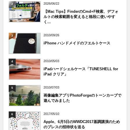
2026/06/22
2
【Mac Tips】FinderのCmd+F検索、デフォ
ルトの検索範囲を変えると格段に使いやす
く...
2010/09/26
3
iPhone ハンドメイドのフエルトケース
2010/05/03
4
iPadハードシェルケース「TUNESHELL for
iPad クリア」
2010/07/03
5
画像編集アプリPhotoForgeのトーンカーブで
遊んでみました
2017/05/10
6
Apple、6月5日のWWDC2017基調講演のため
のプレスの招待状を送る