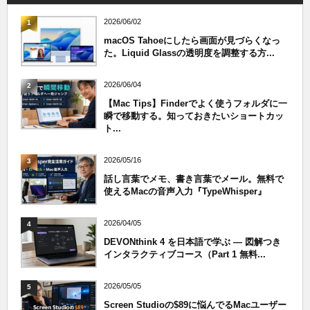
2026/06/02
1
macOS Tahoeにしたら画面が見づらくなっ
た。Liquid Glassの透明度を調整する方...
2026/06/04
2
【Mac Tips】Finderでよく使うフォルダに一
瞬で移動する。知っておきたいショートカッ
ト...
2026/05/16
3
話し言葉でメモ、書き言葉でメール。無料で
使えるMacの音声入力『TypeWhisper』
2026/04/05
4
DEVONthink 4 を日本語で学ぶ — 図解つき
インタラクティブコース（Part 1 無料...
2026/05/05
5
Screen Studioの$89に悩んでるMacユーザー