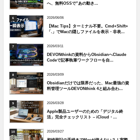
へ、無料OSSで”あの動き...
2026/06/06
6
【Mac Tips】ターミナル不要。Cmd+Shift+
「.」でMacの隠しファイルを表示・非表...
2026/03/11
7
DEVONthinkの資料からObsidianへClaude
Codeで記事執筆ワークフローを自...
2026/03/09
8
Obsidianだけでは限界だった、Mac最強の資
料管理ツールDEVONthink 4と組み合わ...
2026/03/28
9
Apple製品ユーザーのための「デジタル終
活」完全チェックリスト – iCloud・...
2026/03/27
10
相続登記の手続きでMacが使えない？！実際