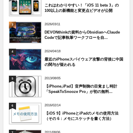
これはわかりやすい！「iOS 11 beta 3」の
100以上の新機能と変更点ビデオが公開
2026/03/11
3
DEVONthinkの資料からObsidianへClaude
Codeで記事執筆ワークフローを自...
2024/04/18
4
最近のiPhoneスパイウェア攻撃の背後に中国
の関与が疑われる
2013/08/05
5
【iPhone,iPad】音声制御の目覚まし時計
「SpeakToSnooze Pro」が初の無料...
2016/02/14
6
【iOS 9】iPhoneとiPadのメモの使用方法
（その 6：メモにスケッチを書く方法）
2011/08/06
7