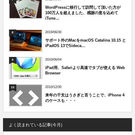
WordPressに移行して訪問して頂いた方が
100万人を超えました、感謝の意を込めて
iTune...
2019/06/30
8
サポート外のMacをmacOS Catalina 10.15 と
iPadOS 13でSideca...
2010/06/04
9
iPad用、Safariより高速でタブが使える Web
Browser
2010/12/30
10
来年の干支はうさぎと言うことで、iPhone 4
のケースも・・・
よく読まれている記事(今月)