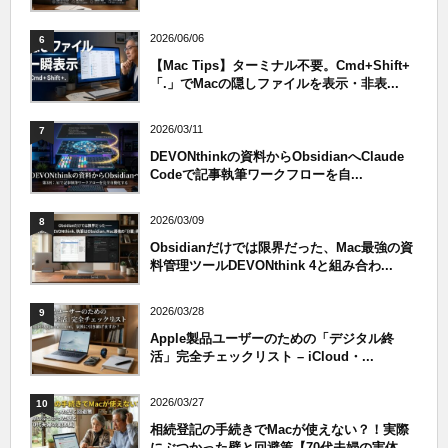
2026/06/06
6
【Mac Tips】ターミナル不要。Cmd+Shift+
「.」でMacの隠しファイルを表示・非表...
2026/03/11
7
DEVONthinkの資料からObsidianへClaude
Codeで記事執筆ワークフローを自...
2026/03/09
8
Obsidianだけでは限界だった、Mac最強の資
料管理ツールDEVONthink 4と組み合わ...
2026/03/28
9
Apple製品ユーザーのための「デジタル終
活」完全チェックリスト – iCloud・...
2026/03/27
10
相続登記の手続きでMacが使えない？！実際
にぶつかった壁と回避策【70代夫婦の実体