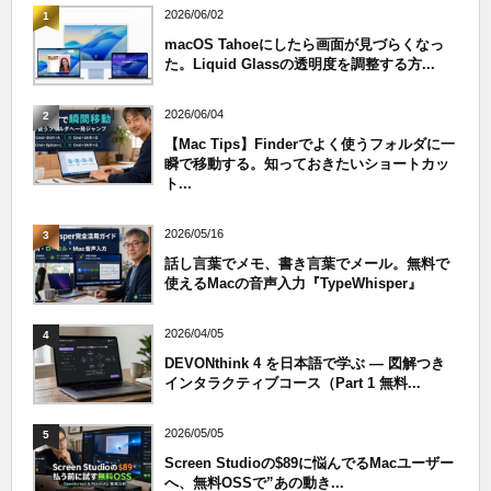
2026/06/02
1
macOS Tahoeにしたら画面が見づらくなっ
た。Liquid Glassの透明度を調整する方...
2026/06/04
2
【Mac Tips】Finderでよく使うフォルダに一
瞬で移動する。知っておきたいショートカッ
ト...
2026/05/16
3
話し言葉でメモ、書き言葉でメール。無料で
使えるMacの音声入力『TypeWhisper』
2026/04/05
4
DEVONthink 4 を日本語で学ぶ — 図解つき
インタラクティブコース（Part 1 無料...
2026/05/05
5
Screen Studioの$89に悩んでるMacユーザー
へ、無料OSSで”あの動き...