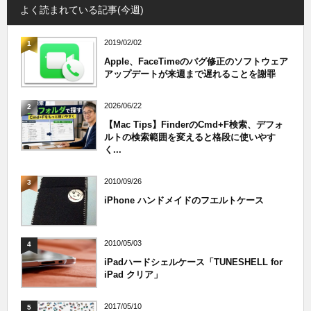
よく読まれている記事(今週)
2019/02/02
1
Apple、FaceTimeのバグ修正のソフトウェア
アップデートが来週まで遅れることを謝罪
2026/06/22
2
【Mac Tips】FinderのCmd+F検索、デフォ
ルトの検索範囲を変えると格段に使いやす
く...
2010/09/26
3
iPhone ハンドメイドのフエルトケース
2010/05/03
4
iPadハードシェルケース「TUNESHELL for
iPad クリア」
2017/05/10
5