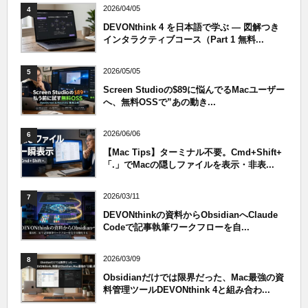
2026/04/05
4
DEVONthink 4 を日本語で学ぶ — 図解つき
インタラクティブコース（Part 1 無料...
2026/05/05
5
Screen Studioの$89に悩んでるMacユーザー
へ、無料OSSで”あの動き...
2026/06/06
6
【Mac Tips】ターミナル不要。Cmd+Shift+
「.」でMacの隠しファイルを表示・非表...
2026/03/11
7
DEVONthinkの資料からObsidianへClaude
Codeで記事執筆ワークフローを自...
2026/03/09
8
Obsidianだけでは限界だった、Mac最強の資
料管理ツールDEVONthink 4と組み合わ...