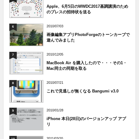
Apple、6月5日のWWDC2017基調講演のため
のプレスの招待状を送る
2010/07/03
6
画像編集アプリPhotoForgeのトーンカーブで
遊んでみました
2010/12/05
7
MacBook Air を購入したので・・・その1・
Mac同士の同期を取る
2010/07/21
8
これで見逃しが無くなる Bangumi v3.0
2010/01/28
9
iPhone 本日(28日)のバージョンアップ アプ
リ
2011/03/20
10