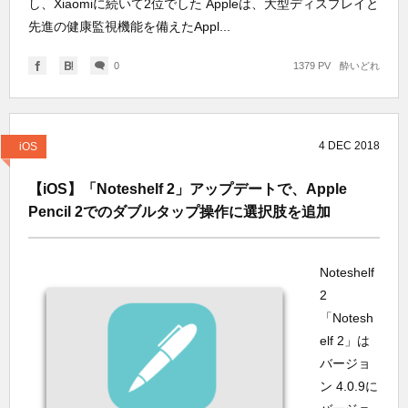
し、Xiaomiに続いて2位でした Appleは、大型ディスプレイと
先進の健康監視機能を備えたAppl...
0
1379 PV
酔いどれ
4
DEC
2018
iOS
【iOS】「Noteshelf 2」アップデートで、Apple
Pencil 2でのダブルタップ操作に選択肢を追加
Noteshelf
2
「Notesh
elf 2」は
バージョ
ン 4.0.9に