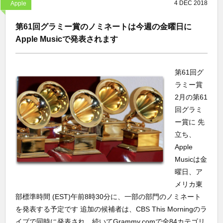
4
DEC
2018
Apple
第61回グラミー賞のノミネートは今週の金曜日に
Apple Musicで発表されます
第61回グ
ラミー賞
2月の第61
回グラミ
ー賞に 先
立ち、
Apple
Musicは金
曜日、ア
メリカ東
部標準時間 (EST)午前8時30分に、一部の部門のノミネート
を発表する予定です 追加の候補者は、CBS This Morningのラ
イブで同時に発表され、続いてGrammy.comで全84カテゴリ