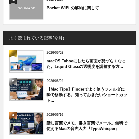
Pocket WiFi の解約に関して
よく読まれている記事(今月)
2026/06/02
1
macOS Tahoeにしたら画面が見づらくなっ
た。Liquid Glassの透明度を調整する方...
2026/06/04
2
【Mac Tips】Finderでよく使うフォルダに一
瞬で移動する。知っておきたいショートカッ
ト...
2026/05/16
3
話し言葉でメモ、書き言葉でメール。無料で
使えるMacの音声入力『TypeWhisper』