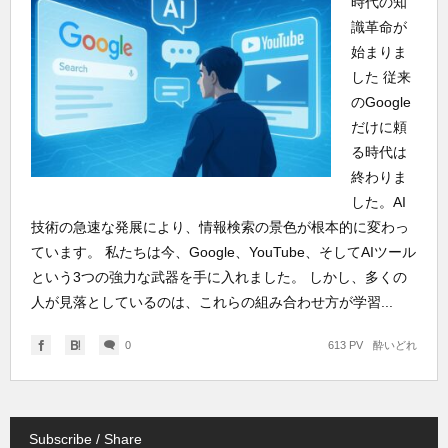
時代の知
識革命が
始まりま
した 従来
のGoogle
だけに頼
る時代は
終わりま
した。AI
技術の急速な発展により、情報検索の景色が根本的に変わっ
ています。 私たちは今、Google、YouTube、そしてAIツール
という3つの強力な武器を手に入れました。 しかし、多くの
人が見落としているのは、これらの組み合わせ方が学習...
0
613 PV
酔いどれ
Subscribe / Share