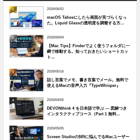
2026/06/02
1
macOS Tahoeにしたら画面が見づらくなっ
た。Liquid Glassの透明度を調整する方...
2026/06/04
2
【Mac Tips】Finderでよく使うフォルダに一
瞬で移動する。知っておきたいショートカッ
ト...
2026/05/16
3
話し言葉でメモ、書き言葉でメール。無料で
使えるMacの音声入力『TypeWhisper』
2026/04/05
4
DEVONthink 4 を日本語で学ぶ — 図解つき
インタラクティブコース（Part 1 無料...
2026/05/05
5
Screen Studioの$89に悩んでるMacユーザー