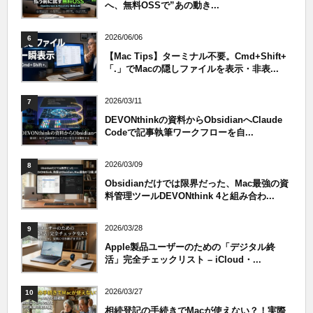
へ、無料OSSで”あの動き...
2026/06/06
6
【Mac Tips】ターミナル不要。Cmd+Shift+
「.」でMacの隠しファイルを表示・非表...
2026/03/11
7
DEVONthinkの資料からObsidianへClaude
Codeで記事執筆ワークフローを自...
2026/03/09
8
Obsidianだけでは限界だった、Mac最強の資
料管理ツールDEVONthink 4と組み合わ...
2026/03/28
9
Apple製品ユーザーのための「デジタル終
活」完全チェックリスト – iCloud・...
2026/03/27
10
相続登記の手続きでMacが使えない？！実際