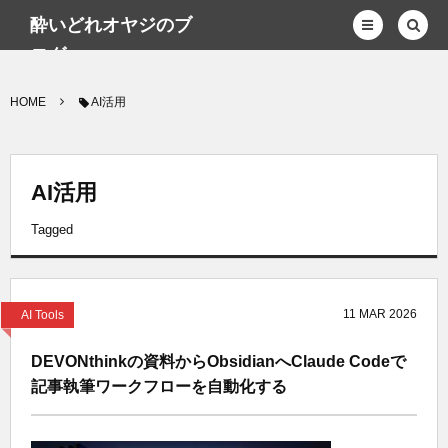
酔いどれオヤジのブ
ログwp
HOME
AI活用
AI活用
Tagged
11
MAR
2026
AI Tools
DEVONthinkの資料からObsidianへClaude Codeで
記事執筆ワークフローを自動化する