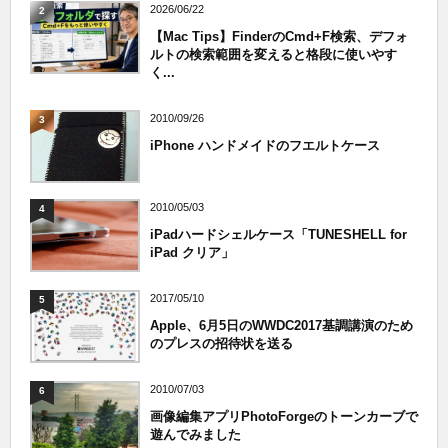
2026/06/22
2
【Mac Tips】FinderのCmd+F検索、デフォ
ルトの検索範囲を変えると格段に使いやす
く...
2010/09/26
3
iPhone ハンドメイドのフエルトケース
2010/05/03
4
iPadハードシェルケース「TUNESHELL for
iPad クリア」
2017/05/10
5
Apple、6月5日のWWDC2017基調講演のため
のプレスの招待状を送る
2010/07/03
6
画像編集アプリPhotoForgeのトーンカーブで
遊んでみました