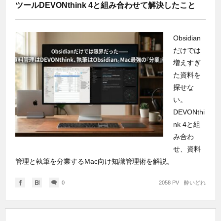
ツールDEVONthink 4と組み合わせて解決したこと
Obsidian
だけでは
増えすぎ
た資料を
探せな
い。
DEVONthi
nk 4と組
み合わ
せ、資料
管理と執筆を分業するMac向け知識管理術を解説。
0
2058 PV
酔いどれ