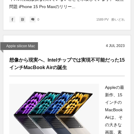
問題 iPhone 15 Pro Maxのリリー...
0
1589 PV
酔いどれ
4
JUL
2023
Apple silicon Mac
想像から現実へ、Intelチップでは実現不可能だった15
インチMacBook Airの誕生
Appleの最
新作、15
インチの
MacBook
Airは、そ
の大きな
画面、素