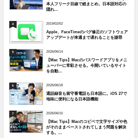
本人フリーク目線で総まとめ。日本語対応の
隠れ...
2019/02/02
4
Apple、FaceTimeのバグ修正のソフトウェア
アップデートが来週まで遅れることを謝罪
2026/06/14
5
【Mac Tips】Macのパスワードアプリをメニ
ューバーに常駐させる。今開いているサイト
を自動...
2026/06/18
6
通話録音も留守番電話も日本語に。iOS 27で
地味に便利になる日本語機能
2026/06/10
7
【Mac Tips】Macのコピペで文字サイズや色
がそのままペーストされてしまう問題を解決
する。...