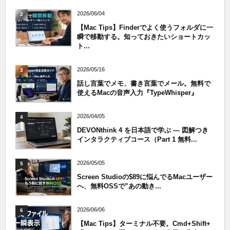
2026/06/04
2
【Mac Tips】Finderでよく使うフォルダに一
瞬で移動する。知っておきたいショートカッ
ト...
2026/05/16
3
話し言葉でメモ、書き言葉でメール。無料で
使えるMacの音声入力『TypeWhisper』
2026/04/05
4
DEVONthink 4 を日本語で学ぶ — 図解つき
インタラクティブコース（Part 1 無料...
2026/05/05
5
Screen Studioの$89に悩んでるMacユーザー
へ、無料OSSで”あの動き...
2026/06/06
6
【Mac Tips】ターミナル不要。Cmd+Shift+