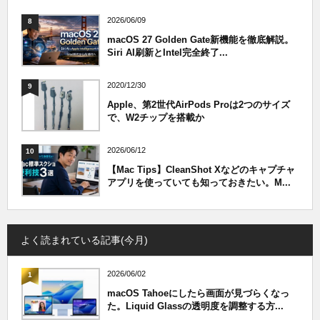
2026/06/09
8
macOS 27 Golden Gate新機能を徹底解説。
Siri AI刷新とIntel完全終了...
2020/12/30
9
Apple、第2世代AirPods Proは2つのサイズ
で、W2チップを搭載か
2026/06/12
10
【Mac Tips】CleanShot Xなどのキャプチャ
アプリを使っていても知っておきたい。M...
よく読まれている記事(今月)
2026/06/02
1
macOS Tahoeにしたら画面が見づらくなっ
た。Liquid Glassの透明度を調整する方...