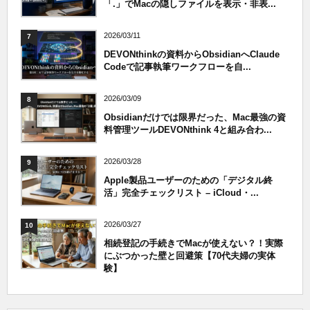
「.」でMacの隠しファイルを表示・非表...
2026/03/11
7
DEVONthinkの資料からObsidianへClaude
Codeで記事執筆ワークフローを自...
2026/03/09
8
Obsidianだけでは限界だった、Mac最強の資
料管理ツールDEVONthink 4と組み合わ...
2026/03/28
9
Apple製品ユーザーのための「デジタル終
活」完全チェックリスト – iCloud・...
2026/03/27
10
相続登記の手続きでMacが使えない？！実際
にぶつかった壁と回避策【70代夫婦の実体
験】