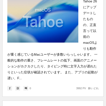
Tahoe 26
にアップ
デートし
たもの
の、正直
言って以
前の
macOSよ
りも動作
が重く感じているMacユーザーが多数いらっしゃいます。 一
般的な動作の重さ、フレームレートの低下、画面のアニメー
ションがカクカクしたり、タイピング時に文字入力が遅れた
りといった症状が確認されています。 また、アプリの起動が
遅い、F...
0
3992 PV
酔いどれ