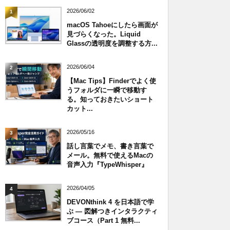
2026/06/02
1
macOS Tahoeにしたら画面が
見づらくなった。Liquid
Glassの透明度を調整する方...
2026/06/04
2
【Mac Tips】Finderでよく使
うフォルダに一瞬で移動す
る。知っておきたいショート
カット...
2026/05/16
3
話し言葉でメモ、書き言葉で
メール。無料で使えるMacの
音声入力『TypeWhisper』
2026/04/05
4
DEVONthink 4 を日本語で学
ぶ — 図解つきインタラクティ
ブコース（Part 1 無料...