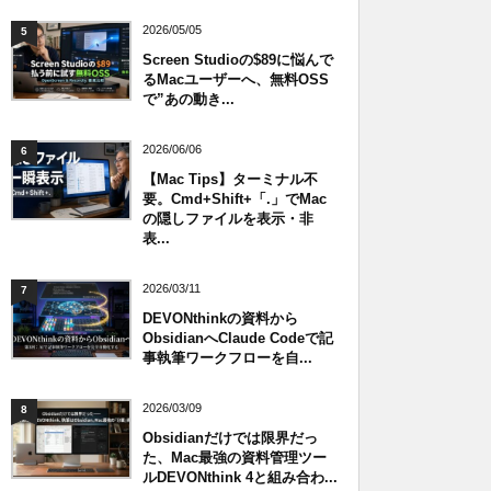
2026/05/05
5
Screen Studioの$89に悩んで
るMacユーザーへ、無料OSS
で”あの動き...
2026/06/06
6
【Mac Tips】ターミナル不
要。Cmd+Shift+「.」でMac
の隠しファイルを表示・非
表...
2026/03/11
7
DEVONthinkの資料から
ObsidianへClaude Codeで記
事執筆ワークフローを自...
2026/03/09
8
Obsidianだけでは限界だっ
た、Mac最強の資料管理ツー
ルDEVONthink 4と組み合わ...