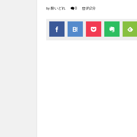
酔いどれ
0
約2分
by