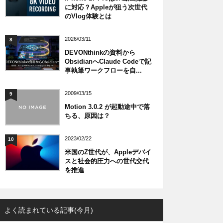
に対応？Appleが狙う次世代
のVlog体験とは
2026/03/11
8
DEVONthinkの資料から
ObsidianへClaude Codeで記
事執筆ワークフローを自...
2009/03/15
9
Motion 3.0.2 が起動途中で落
ちる、原因は？
2023/02/22
10
米国のZ世代が、Appleデバイ
スと社会的圧力への世代交代
を推進
よく読まれている記事(今月)