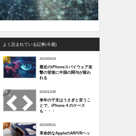
よく読まれている記事(今週)
2024/04/18
1
最近のiPhoneスパイウェア攻
撃の背後に中国の関与が疑わ
れる
2010/12/30
2
来年の干支はうさぎと言うこ
とで、iPhone 4 のケース
も・・・
2023/05/31
3
革命的なAppleのAR/VRヘッ