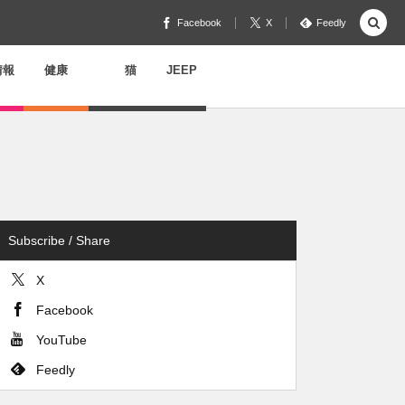
Facebook
X
Feedly
情報
健康
猫
JEEP
Subscribe / Share
X
Facebook
YouTube
Feedly