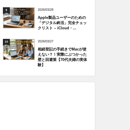
2026/03/28
9
Apple製品ユーザーのための
「デジタル終活」完全チェッ
クリスト – iCloud・...
2026/03/27
10
相続登記の手続きでMacが使
えない？！実際にぶつかった
壁と回避策【70代夫婦の実体
験】