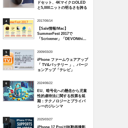
ドセット、4KマイクロOLED
と5,000ニットの明るさを誇る
2017/06/14
4
【Sale情報/Mac】
SummerFest 2017で
「Scrivener」「DEVONthi...
2009/03/20
5
iPhone ファームウェアアップ
「 TV&バッテリー 」、バージ
ョンアップ「テレビ」
2024/06/22
6
EU、暗号化への懸念から児童
性的虐待法に関する投票を延
期：テクノロジーとプライバ
シーのジレンマ
2025/03/27
7
iPhone 17 Proは8K動画撮影