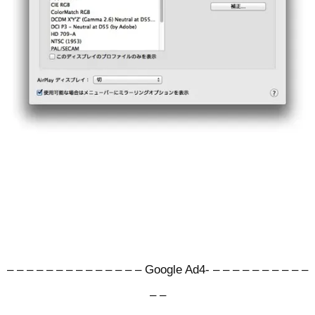
– – – – – – – – – – – – – – Google Ad4- – – – – – – – – – –
– –