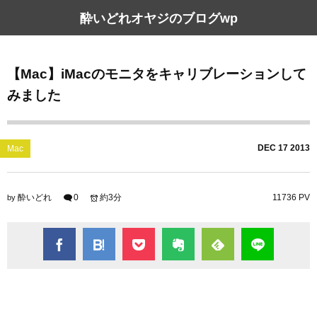
酔いどれオヤジのブログwp
【Mac】iMacのモニタをキャリブレーションして
みました
DEC
17
2013
Mac
酔いどれ
0
約3分
11736 PV
by