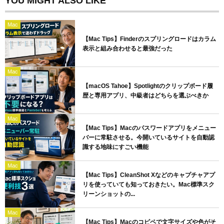
YOU MIGHT ALSO LIKE
Mac
【Mac Tips】Finderのスプリングロードはカラム
表示と組み合わせると最強だった
Mac
【macOS Tahoe】Spotlightのクリップボード履
歴と専用アプリ、中級者はどちらを選ぶべきか
Mac
【Mac Tips】Macのパスワードアプリをメニュー
バーに常駐させる。今開いているサイトを自動認
識する地味にすごい機能
Mac
【Mac Tips】CleanShot Xなどのキャプチャアプ
リを使っていても知っておきたい。Mac標準スク
リーンショットの...
Mac
【Mac Tips】Macのコピペで文字サイズや色がそ