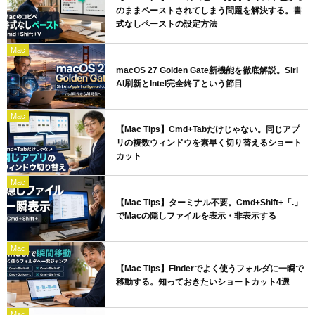
のままペーストされてしまう問題を解決する。書
式なしペーストの設定方法
Mac
macOS 27 Golden Gate新機能を徹底解説。Siri
AI刷新とIntel完全終了という節目
Mac
【Mac Tips】Cmd+Tabだけじゃない。同じアプ
リの複数ウィンドウを素早く切り替えるショート
カット
Mac
【Mac Tips】ターミナル不要。Cmd+Shift+「.」
でMacの隠しファイルを表示・非表示する
Mac
【Mac Tips】Finderでよく使うフォルダに一瞬で
移動する。知っておきたいショートカット4選
Mac