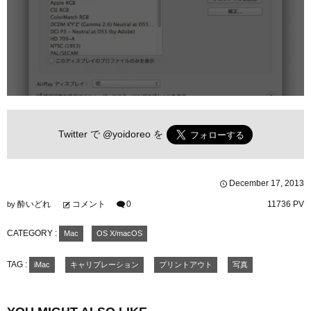
Twitter で
@yoidoreo
を
December
17
,
2013
酔いどれ
コメント
0
11736 PV
by
CATEGORY :
Mac
OS X/macOS
TAG :
iMac
キャリブレーション
プリントアウト
写真