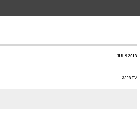
JUL
9
2013
3398 PV