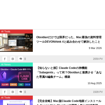
AI Tools
Obsidianだけでは限界だった、Mac最強の資料管理
ツールDEVONthink 4と組み合わせて解決したこと
9
Mar
2026
0
2059 PV
AI News
【知らないと損】Claude Codeの神機能
「Subagents」って何？Obsidianと連携させ「あな
た専属AI編集チーム」構築
10
Aug
2025
0
1509 PV
AI Tools
【完全攻略】Mac版Claude Code地獄インストール