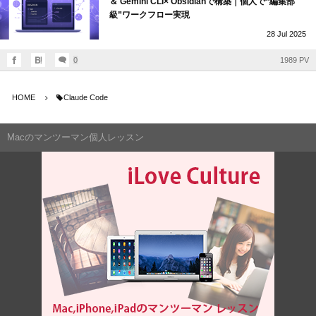
＆ Gemini CLI× Obsidianで構築｜個人で”編集部
級”ワークフロー実現
28
Jul
2025
0
1989 PV
HOME
Claude Code
Macのマンツーマン個人レッスン