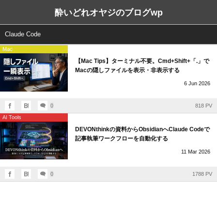
酔いどれオヤジのブログwp
Claude Code
Mac
【Mac Tips】ターミナル不要。Cmd+Shift+「.」で
Macの隠しファイルを表示・非表示する
6
Jun
2026
0
818 PV
AI Tools
DEVONthinkの資料からObsidianへClaude Codeで
記事執筆ワークフローを自動化する
11
Mar
2026
0
1788 PV