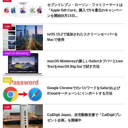
セブンイレブン・ローソン・ファミリーマートは
「Apple Gift Card」購入で5％還元のキャンペー
ンを開始(8月13日...
sale
tvOS 15.2で追加されたスクリーンセーバーを
Macで使用
macOS Monterey
macOS Montereyの新しいSafariタブバーとLive
TextをmacOS Big Surで試す方法
Mac
Google ChromeでのパスワードをSafariおよび
iCloudキーチェーンにインポートする方法
sale
CalDigit Japan、在宅勤務支援で「CalDigitプレ
ゼント企画」を開催中