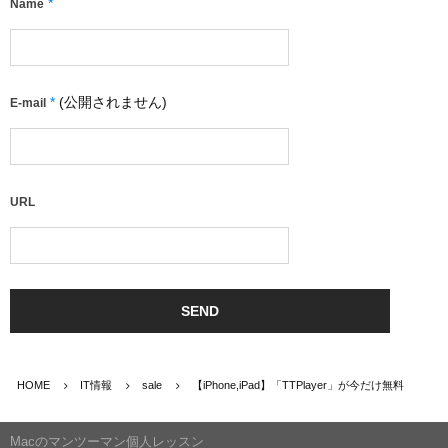
*
Name
*
(公開されません)
E-mail
URL
HOME
IT情報
sale
【iPhone,iPad】「TTPlayer」が今だけ無料
Macのマンツーマン個人レッスン