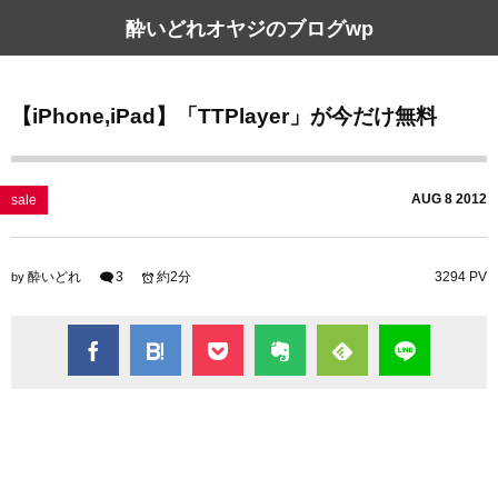
酔いどれオヤジのブログwp
【iPhone,iPad】「TTPlayer」が今だけ無料
AUG
8
2012
sale
酔いどれ
3
約2分
3294 PV
by