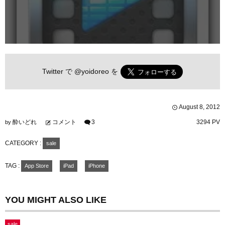
Twitter で
@yoidoreo
を
August
8
,
2012
酔いどれ
コメント
3
3294 PV
by
CATEGORY :
sale
TAG :
App Store
iPad
iPhone
YOU MIGHT ALSO LIKE
sale