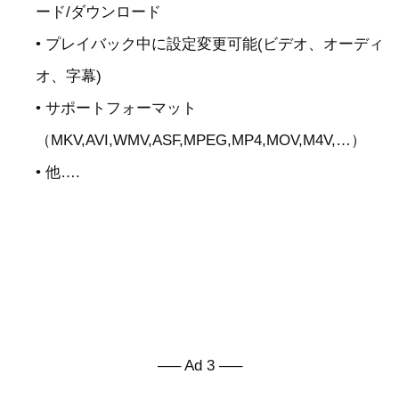
ード/ダウンロード
• プレイバック中に設定変更可能(ビデオ、オーディ
オ、字幕)
• サポートフォーマット
（MKV,AVI,WMV,ASF,MPEG,MP4,MOV,M4V,…）
• 他….
—– Ad 3 —–