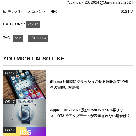
January
26
,
2024
January
28
,
2024
酔いどれ
コメント
0
612 PV
by
CATEGORY :
iOS 17
TAG :
beta
「iOS 17.4
YOU MIGHT ALSO LIKE
iOS 17
iPhoneを瞬時にクラッシュさせる危険な文字列、
その実態と対処法
iOS 17
Apple、iOS 17.6.1及びiPadOS 17.6.1再リリー
ス、OTAでアップデートが表示されない場合は？
iOS 17