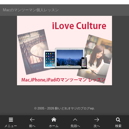
Macのマンツーマン個人レッスン
©
2005 - 2026
酔いどれオヤジのブログwp
.
メニュー
前へ
ホーム
先頭へ
次へ
検索