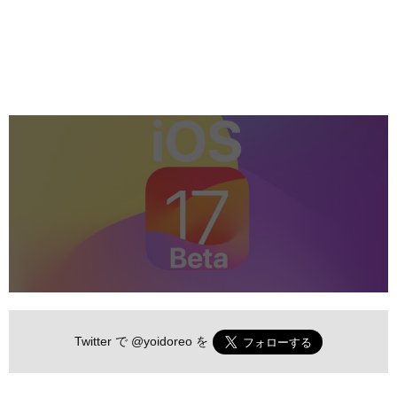
Twitter で
@yoidoreo
を