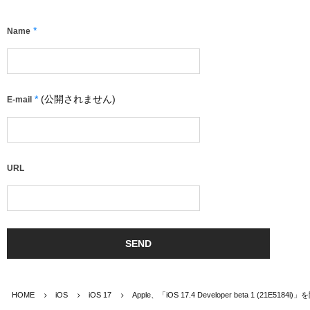
*
Name
*
(公開されません)
E-mail
URL
HOME
iOS
iOS 17
Apple、「iOS 17.4 Developer beta 1 (21E51